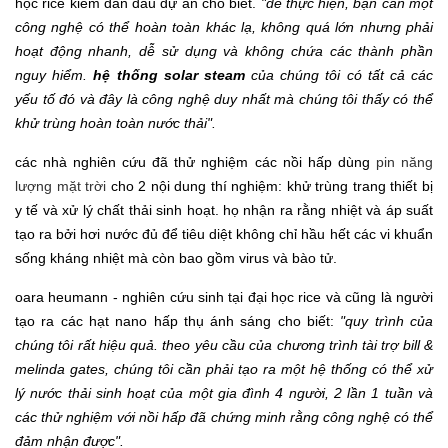
học rice kiêm dẫn đầu dự án cho biết.
"để thực hiện, bạn cần một
công nghệ có thể hoàn toàn khác lạ, không quá lớn nhưng phải
hoạt động nhanh, dễ sử dụng và không chứa các thành phần
nguy hiểm.
hệ thống solar steam
của chúng tôi có tất cả các
yếu tố đó và đây là công nghệ duy nhất mà chúng tôi thấy có thể
khử trùng hoàn toàn nước thải".
các nhà nghiên cứu đã thử nghiệm các nồi hấp dùng
pin năng
lượng mặt trời
cho 2 nội dung thí nghiệm: khử trùng trang thiết bị
y tế và xử lý chất thải sinh hoạt. họ nhận ra rằng nhiệt và áp suất
tạo ra bởi hơi nước đủ để tiêu diệt không chỉ hầu hết các vi khuẩn
sống kháng nhiệt mà còn bao gồm virus và bào tử.
oara heumann - nghiên cứu sinh tại đại học rice và cũng là người
tạo ra các hạt nano hấp thụ ánh sáng cho biết:
"quy trình của
chúng tôi rất hiệu quả. theo yêu cầu của chương trình tài trợ bill &
melinda gates, chúng tôi cần phải tạo ra một hệ thống có thể xử
lý nước thải sinh hoạt của một gia đình 4 người, 2 lần 1 tuần và
các thử nghiệm với nồi hấp đã chứng minh rằng công nghệ có thể
đảm nhận được".