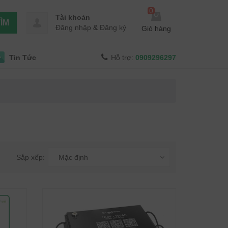
0
Tài khoản
ÌM
Đăng nhập
&
Đăng ký
Giỏ hàng
Tin Tức
Hỗ trợ:
0909296297
Sắp xếp:
Mặc định