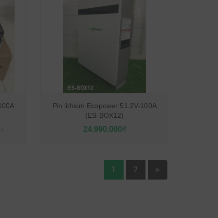
-100A
Pin lithium Ecopower 51.2V-100A
(ES-BOX12)
24.990.000₫
0₫
1
2
»