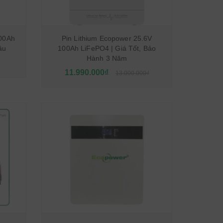
100Ah
Pin Lithium Ecopower 25.6V
âu
100Ah LiFePO4 | Giá Tốt, Bảo
Hành 3 Năm
11.990.000₫
13.000.000₫