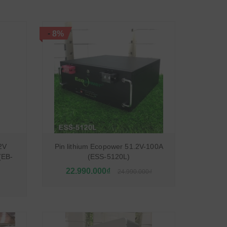
-
8%
2V
Pin lithium Ecopower 51.2V-100A
(EB-
(ESS-5120L)
22.990.000₫
24.990.000₫