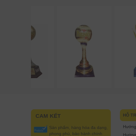
HỖ T
CAM KẾT
Hướng
Sản phẩm, hàng hóa đa dạng,
phong phú, bảo hành chính
Hướng 