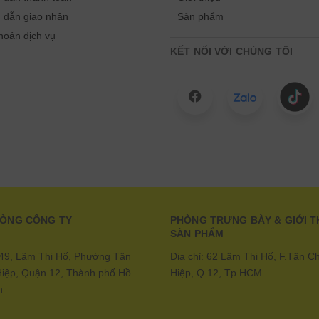
 dẫn giao nhận
Sản phẩm
hoản dịch vụ
KẾT NỐI VỚI CHÚNG TÔI
HÒNG CÔNG TY
PHÒNG TRƯNG BÀY & GIỚI T
SÀN PHẨM
: 49, Lâm Thị Hố, Phường Tân
Địa chỉ: 62 Lâm Thị Hố, F.Tân C
iệp, Quận 12, Thành phố Hồ
Hiệp, Q.12, Tp.HCM
h