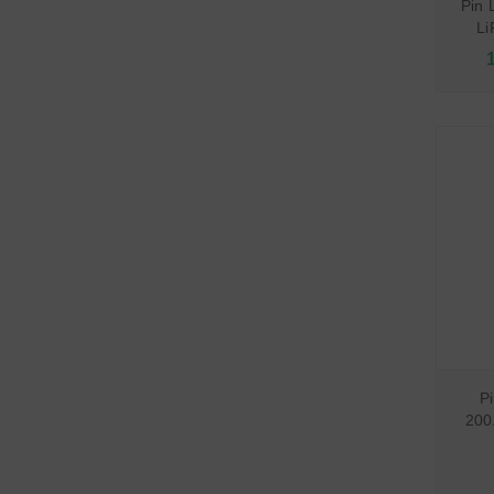
Pin 
Li
P
200