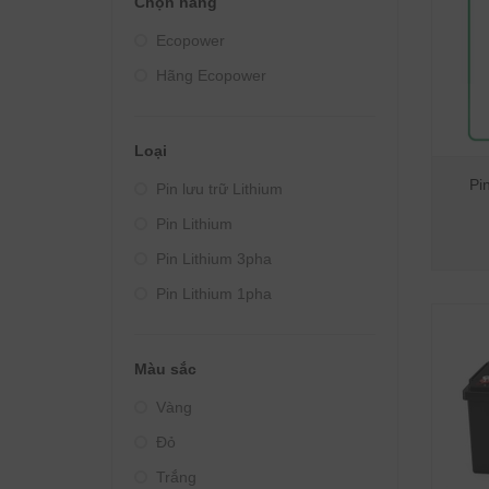
Chọn hãng
Giá từ 4000000đ - 5000000đ
Ecopower
Giá từ 5000000đ - 10000000đ
Hãng Ecopower
Giá trên 10000000đ
Loại
Pi
Pin lưu trữ Lithium
Pin Lithium
Pin Lithium 3pha
Pin Lithium 1pha
Màu sắc
Vàng
Đỏ
Trắng