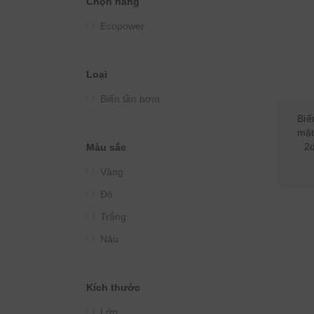
Chọn hãng
Giá từ 4000000đ - 5000000đ
Ecopower
Giá từ 5000000đ - 10000000đ
Giá trên 10000000đ
Loại
Biến tần bơm
Biế
mặt
2
Màu sắc
Vàng
Đỏ
Trắng
Nâu
Kích thước
Lớn