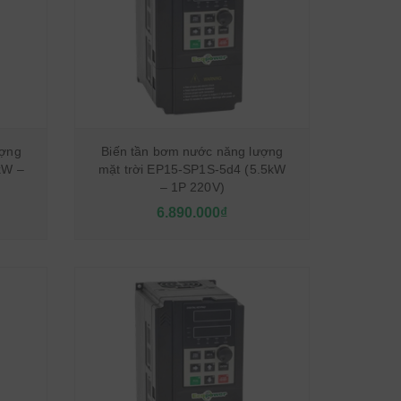
ượng
Biến tần bơm nước năng lượng
kW –
mặt trời EP15-SP1S-5d4 (5.5kW
– 1P 220V)
6.890.000₫