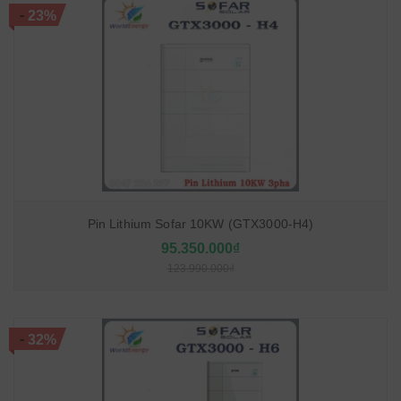
-
23%
Pin Lithium Sofar 10KW (GTX3000-H4)
95.350.000₫
123.990.000₫
-
32%