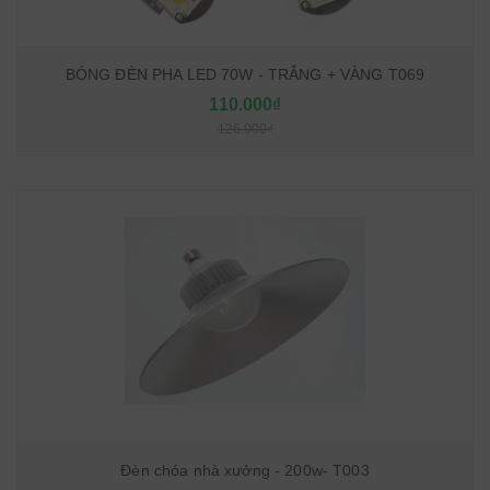
BÓNG ĐÈN PHA LED 70W - TRẮNG + VÀNG T069
110.000₫
126.000₫
Đèn chóa nhà xưởng - 200w- T003