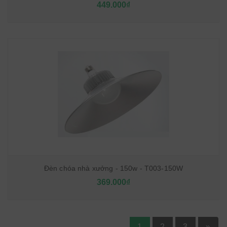
449.000₫
Đèn chóa nhà xưởng - 150w - T003-150W
369.000₫
1
2
3
»