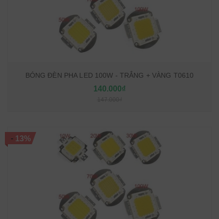
BÓNG ĐÈN PHA LED 100W - TRẮNG + VÀNG T0610
140.000₫
147.000₫
-
13%