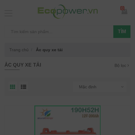
0
TÌM
Trang chủ
Ắc quy xe tải
ẮC QUY XE TẢI
Bộ lọc
Mặc định