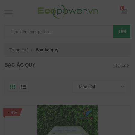
0
TÌM
Trang chủ
Sạc ắc quy
SẠC ẮC QUY
Bộ lọc
Mặc định
-
9%