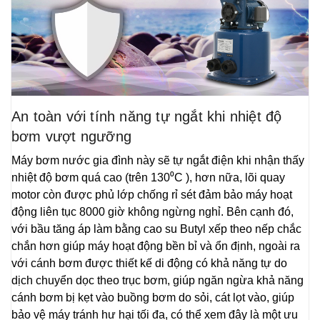
An toàn với tính năng tự ngắt khi nhiệt độ
bơm vượt ngưỡng
Máy bơm nước gia đình này sẽ tự ngắt điện khi nhận thấy
nhiệt độ bơm quá cao (trên 130⁰C ), hơn nữa, lõi quay
motor còn được phủ lớp chống rỉ sét đảm bảo máy hoạt
động liên tục 8000 giờ không ngừng nghỉ. Bên cạnh đó,
với bầu tăng áp làm bằng cao su Butyl xếp theo nếp chắc
chắn hơn giúp máy hoạt động bền bỉ và ổn định, ngoài ra
với cánh bơm được thiết kế di động có khả năng tự do
dịch chuyển dọc theo trục bơm, giúp ngăn ngừa khả năng
cánh bơm bị kẹt vào buồng bơm do sỏi, cát lọt vào, giúp
bảo vệ máy tránh hư hại tối đa, có thể xem đây là một ưu