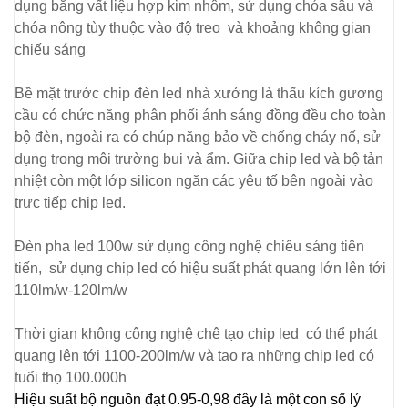
dụng bằng vất liệu hợp kim nhôm, sử dụng chóa sâu và
chóa nông tùy thuộc vào độ treo và khoảng không gian
chiếu sáng
Bề mặt trước chip đèn led nhà xưởng là thấu kích gương
cầu có chức năng phân phối ánh sáng đồng đều cho toàn
bộ đèn, ngoài ra có chúp năng bảo về chống cháy nố, sử
dụng trong môi trường bui và ẩm. Giữa chip led và bộ tản
nhiệt còn một lớp silicon ngăn các yêu tố bên ngoài vào
trực tiếp chip led.
Đèn pha led 100w
sử dụng công nghệ chiêu sáng tiên
tiến, sử dụng chip led có hiệu suất phát quang lớn lên tới
110lm/w-120lm/w
Thời gian không công nghệ chê tạo chip led có thể phát
quang lên tới 1100-200lm/w và tạo ra những chip led có
tuổi thọ 100.000h
Hiệu suất bộ nguồn đạt 0.95-0,98 đây là một con số lý