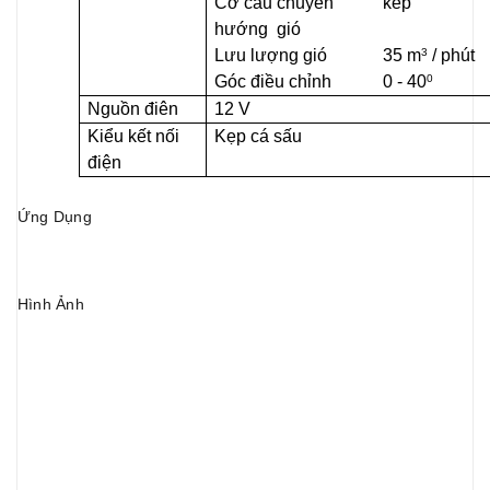
Cơ cấu chuyển
kép
hướng gió
Lưu lượng gió
35 m
/ phút
3
Góc điều chỉnh
0 - 40
0
Nguồn điên
12 V
Kiểu kết nối
Kẹp cá sấu
điện
Ứng Dụng
​Hình Ảnh