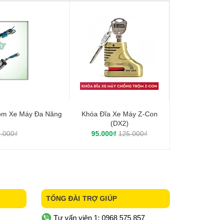
ộm Xe Máy Đa Năng
Khóa Đĩa Xe Máy Z-Con
(DX2)
.000₫
95.000₫
125.000₫
TỔNG ĐÀI TRỢ GIÚP
Tư vấn viên 1: 0968 575 857