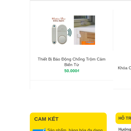
Thiết Bị Báo Động Chống Trộm Cảm
Biến Từ
Khóa 
50.000₫
HỖ T
CAM KẾT
Hướng
Sản phẩm, hàng hóa đa dạng,