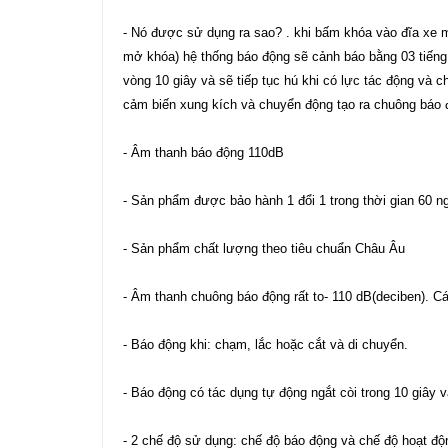
- Nó được sử dụng ra sao? . khi bấm khóa vào đĩa xe m
mở khóa) hệ thống báo động sẽ cảnh báo bằng 03 tiếng "b
vòng 10 giây và sẽ tiếp tục hú khi có lực tác động và 
cảm biến xung kích và chuyển động tạo ra chuông báo độ
- Âm thanh báo động 110dB
- Sản phẩm được bảo hành 1 đổi 1 trong thời gian 60 
- Sản phẩm chất lượng theo tiêu chuẩn Châu Âu
- Âm thanh chuông báo động rất to- 110 dB(deciben). 
- Báo động khi: chạm, lắc hoặc cắt và di chuyển.
- Báo động có tác dụng tự động ngắt còi trong 10 giây v
- 2 chế độ sử dụng: chế độ báo động và chế độ hoạt đ