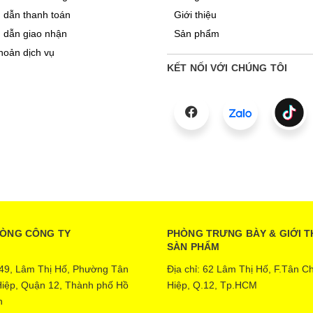
dẫn thanh toán
Giới thiệu
 dẫn giao nhận
Sản phẩm
hoản dịch vụ
KẾT NỐI VỚI CHÚNG TÔI
HÒNG CÔNG TY
PHÒNG TRƯNG BÀY & GIỚI T
SÀN PHẨM
: 49, Lâm Thị Hố, Phường Tân
Địa chỉ: 62 Lâm Thị Hố, F.Tân C
iệp, Quận 12, Thành phố Hồ
Hiệp, Q.12, Tp.HCM
h