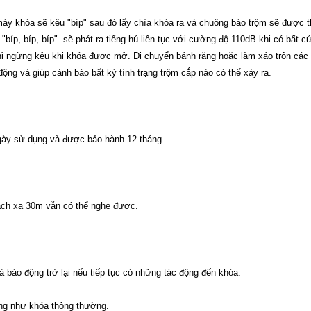
áy khóa sẽ kêu "bíp" sau đó lấy chìa khóa ra và chuông báo trộm sẽ được thi
íp, bíp, bíp". sẽ phát ra tiếng hú liên tục với cường độ 110dB khi có bất c
chỉ ngừng kêu khi khóa được mở. Di chuyển bánh răng hoặc làm xáo trộn các 
ng và giúp cảnh báo bất kỳ tình trạng trộm cắp nào có thể xảy ra.
ngày sử dụng và được bảo hành 12 tháng.
Cách xa 30m vẫn có thể nghe được.
à báo động trở lại nếu tiếp tục có những tác động đến khóa.
ộng như khóa thông thường.