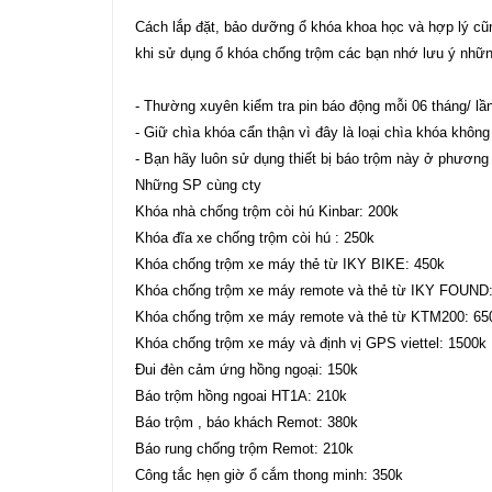
Cách lắp đặt, bảo dưỡng ổ khóa khoa học và hợp lý cũng
khi sử dụng ổ khóa chống trộm các bạn nhớ lưu ý nhữn
- Thường xuyên kiểm tra pin báo động mỗi 06 tháng/ lầ
- Giữ chìa khóa cẩn thận vì đây là loại chìa khóa khôn
- Bạn hãy luôn sử dụng thiết bị báo trộm này ở phương
Những SP cùng cty
Khóa nhà chống trộm còi hú Kinbar: 200k
Khóa đĩa xe chống trộm còi hú : 250k
Khóa chống trộm xe máy thẻ từ IKY BIKE: 450k
Khóa chống trộm xe máy remote và thẻ từ IKY FOUND
Khóa chống trộm xe máy remote và thẻ từ KTM200: 65
Khóa chống trộm xe máy và định vị GPS viettel: 1500k
Đui đèn cảm ứng hồng ngoại: 150k
Báo trộm hồng ngoai HT1A: 210k
Báo trộm , báo khách Remot: 380k
Báo rung chống trộm Remot: 210k
Công tắc hẹn giờ ổ cắm thong minh: 350k