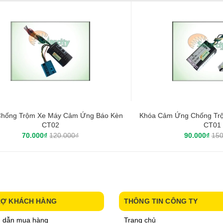
Chống Trộm Xe Máy Cảm Ứng Báo Kèn
Khóa Cảm Ứng Chống Tr
CT02
CT01
70.000₫
120.000₫
90.000₫
150
RỢ KHÁCH HÀNG
THÔNG TIN CÔNG TY
 dẫn mua hàng
Trang chủ