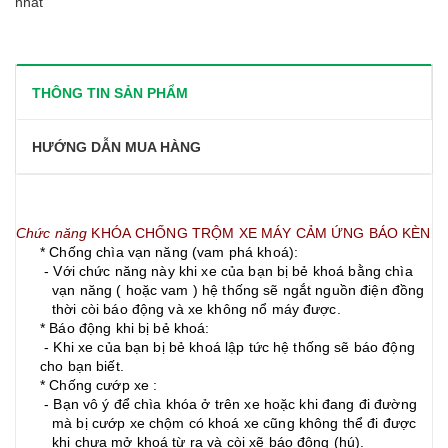
nhất
THÔNG TIN SẢN PHẨM
HƯỚNG DẪN MUA HÀNG
Chức năng
KHÓA CHỐNG TRỘM XE MÁY
CẢM ỨNG BÁO KÈN
* Chống chìa vạn năng (vam phá khoá):
- Với chức năng này khi xe của bạn bị bẻ khoá bằng chìa
vạn năng ( hoặc vam ) hệ thống sẽ ngắt nguồn điện đồng
thời còi báo động và xe không nổ máy được.
* Báo động khi bị bẻ khoá:
- Khi xe của bạn bị bẻ khoá lập tức hệ thống sẽ báo động
cho bạn biết.
* Chống cướp xe :
- Bạn vô ý để chìa khóa ở trên xe hoặc khi đang đi đường
mà bị cướp xe chộm có khoá xe cũng không thể đi được
khi chưa mở khoá từ ra và còi xẽ báo động (hú).