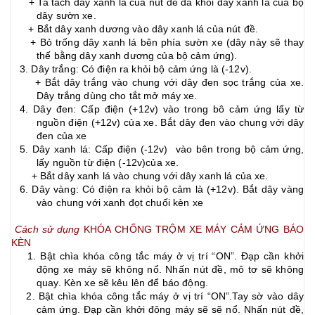
+ Ta tách dây xanh lá của nút đề da khỏi dây xanh lá của bộ
dây sườn xe.
+ Bắt dây xanh dương vào dây xanh lá của nút đề.
+ Bỏ trống dây xanh lá bên phía sườn xe (dây này sẽ thay
thế bằng dây xanh dương của bộ cảm ứng).
3. Dây trắng: Có điện ra khỏi bộ cảm ứng là (-12v).
+ Bắt dây trắng vào chung với dây đen sọc trắng của xe.
Dây trắng dùng cho tắt mở máy xe.
4. Dây đen: Cấp điện (+12v) vào trong bô cảm ứng lấy từ
nguồn điện (+12v) của xe. Bắt dây đen vào chung với dây
đen của xe
5. Dây xanh lá: Cấp điện (-12v) vào bên trong bộ cảm ứng,
lấy nguồn từ điện (-12v)của xe.
+ Bắt dây xanh lá vào chung với dây xanh lá của xe.
6. Dây vàng: Có điện ra khỏi bộ cảm là (+12v). Bắt dây vàng
vào chung với xanh đọt chuối kèn xe
Cách sử dụng
KHÓA CHỐNG TRỘM XE MÁY
CẢM ỨNG BÁO
KÈN
1. Bật chìa khóa công tắc máy ở vị trí “ON”. Đạp cần khởi
động xe máy sẽ không nổ. Nhấn nút đề, mô tơ sẽ không
quay. Kèn xe sẽ kêu lên để báo động.
2. Bật chìa khóa công tắc máy ở vị trí “ON”.Tay sờ vào dây
cảm ứng. Đạp cần khởi đông máy sẽ sẽ nổ. Nhấn nút đề,