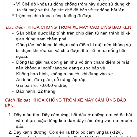
- Vì Chế độ khóa tự động chống trộm này được sử dụng khi
ta tắt maý xe thì lập tức chế độ bảo vệ tự động bật lên.
* Trộm có chìa khóa cũng không đi được.
Đặc điểm
KHÓA CHỐNG TRỘM XE MÁY
CẢM ỨNG BÁO KÈN
- Sản phẩm được lập trình trên chip điện tử nên tránh bị kẻ
gian dùng nam châm phá
- Công tắc mở khóa là chạm vào điểm bí mật nên không sợ
bị chạm khi rửa xe, và chịu được thời tiết mưa nắng bên
ngoài.
- Động tác giải mã đơn giản như vô tình chạm điểm bí mật
nên không ai nghĩ rằng xe đang được bảo vệ.
- Không hao bình, không bị hụ còi khi đụng vào xe.
- An toàn, đơn giản, dễ dàng lắp ráp,
- Giá bán lẻ: 70.000 vnđ/bộ
- Bảo hành: 12 tháng.
Cách lắp đặt
KHÓA CHỐNG TRỘM XE MÁY
CẢM ỨNG BÁO
KÈN
1.­­ Dây màu tím: Dây cảm ứng, bắt dấu ở những nơi có ốc bắt
vào nhựa hoặc dùng keo dán dây cảm ứng vào nơi muốn
dấu.
2. Dây xanh dương: Có điện ra khỏi bộ cảm ứng là (-12v).