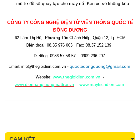
mô tơ đề sẽ quay tạo cho máy nổ. Kèn xe sẽ không kêu.
CÔNG TY CÔNG NGHỆ ĐIỆN TỬ VIỄN THÔNG QUỐC TẾ
ĐÔNG DƯƠNG
62 Lâm Thị Hố, Phường Tân Chánh Hiệp, Quận 12, Tp.HCM
Điện thoại: 08.35 976 003 Fax: 08.37 152 139
Di động: 0986 57 58 57 - 0909 296 297
quoctedongduong@gmail.com
Email: info@thegioidien.com.vn -
www.thegioidien.com.vn
-
Website:
www.diennangluongmattroi.vn
-
www.maykichdien.com
CAM KẾT