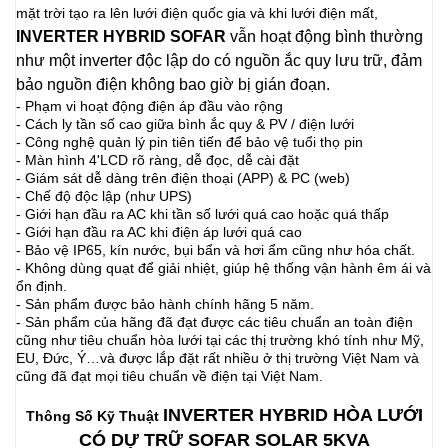
mặt trời tạo ra lên lưới điện quốc gia và khi lưới điện mất,
INVERTER HYBRID SOFAR
vẫn hoạt động bình thường
như một inverter độc lập do có nguồn ắc quy lưu trữ, đảm
bảo nguồn điện không bao giờ bị gián đoạn.
- Phạm vi hoạt động điện áp đầu vào rộng
- Cách ly tần số cao giữa bình ắc quy & PV / điện lưới
- Công nghệ quản lý pin tiên tiến để bảo vệ tuổi thọ pin
- Màn hình 4'LCD rõ ràng, dễ đọc, dễ cài đặt
- Giám sát dễ dàng trên điện thoại (APP) & PC (web)
- Chế độ độc lập (như UPS)
- Giới hạn đầu ra AC khi tần số lưới quá cao hoặc quá thấp
- Giới hạn đầu ra AC khi điện áp lưới quá cao
- Bảo vệ IP65, kín nước, bụi bẩn và hơi ẩm cũng như hóa chất.
- Không dùng quạt để giải nhiệt, giúp hệ thống vận hành êm ái và
ổn định.
- Sản phẩm được bảo hành chính hãng 5 năm.
- Sản phẩm của hãng đã đạt được các tiêu chuẩn an toàn điện
cũng như tiêu chuẩn hòa lưới tại các thị trường khó tính như Mỹ,
EU, Đức, Ý…và được lắp đặt rất nhiều ở thị trường Việt Nam và
cũng đã đạt mọi tiêu chuẩn về điện tại Việt Nam.
INVERTER HYBRID HÒA LƯỚI
Thông Số Kỹ Thuật
CÓ DỰ TRỮ SOFAR SOLAR 5KVA