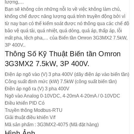
lượng,…
Bạn sẽ không còn những nỗi lo về việc không làm chủ,
khống chế được năng lượng quá trình truyền động bởi vì
từ nay bạn có thể kiểm soát được nó thông qua các chế độ
bảo vệ quá tải, quá nhiệt, quá dòng, quá áp, thấp áp, lỗi
mất pha, lệch pha,… của Biến tần Omron 3G3MX2 7.5kW,
3P 400V..
Thông Số Kỹ Thuật Biến tần Omron
3G3MX2 7.5kW, 3P 400V.
Điện áp ngõ vào (V)
3 pha 400V
(dãy điện áp vào biến tần)
Công suất định mức (kW)
7.5kW
(công suất biến tần)
Điện áp ngõ ra (V)
3 pha 400V
Ngõ vào Analog
0-10VDC, 4-20mA
4-20mA / 0-10VDC
Điều khiển PID
Có
Truyền thông
Modbus-RTU
Giải thuật điều khiển
V/f
Mã sản phẩm :
3G3MX2-4075
(Mã đặt hàng)
Hình Ảnh