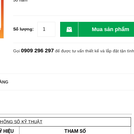
50 năm
Mua sản phẩm
Số lượng:
0909 296 297
Gọi
để được tư vấn thiết kế và lắp đặt tận tìn
ÀNG
THÔNG SỐ KỸ THUẬT
Ý HIỆU
THAM SỐ