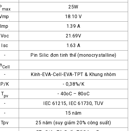
P
25W
max
Vmp
18.10 V
.
Imp
1.39 A
.
Voc
21.69V
Isc
1.63 A
-
Pin Silic đơn tinh thể (
monocrystalline
)
n
Cell
-
Kính-EVA-Cell-EVA-TPT & Khung nhôm
P/K
- 0,38%/K
T
- 40oC – 80oC
pv
-
IEC 61215, IEC 61730, TUV
-
15 năm
Tpv
25 năm (suy giảm 20% công suất)