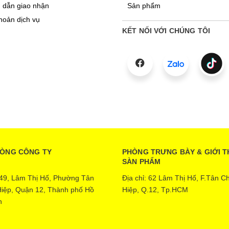
 dẫn giao nhận
Sản phẩm
hoản dịch vụ
KẾT NỐI VỚI CHÚNG TÔI
HÒNG CÔNG TY
PHÒNG TRƯNG BÀY & GIỚI T
SÀN PHẨM
: 49, Lâm Thị Hố, Phường Tân
Địa chỉ: 62 Lâm Thị Hố, F.Tân C
iệp, Quận 12, Thành phố Hồ
Hiệp, Q.12, Tp.HCM
h