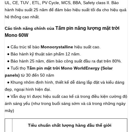
UL, CE, TUV , ETL, PV Cycle, MCS, BBA, Safety class II. Bảo
hành hiệu suất 25 năm để đảm bảo hiệu suất tối đa cho hiệu quả
hệ thống cao nhất.
Tấm pin năng lượng mặt trời
Các tính năng chính của
Mono 60W
●
Cấu trúc tế bào
Monocrystalline
hiệu suất cao.
●
Bảo hành kỹ thuật sản phẩm 12 năm.
●
Bảo hành 25 năm, đảm bảo công suất đầu ra đạt trên 80%.
●
Tuổi thọ
Tấm pin mặt trời Mono WorldEnergy
(Solar
panels
)
từ 30 đến 50 năm
●
Khung nhôm định hình, thiết kế dễ dàng lắp đặt và kiểu dáng
đẹp, ngoại hình hiện đại.
●
Vẫn duy trì được hiệu suất cao kể cả trong điều kiện cường độ
ánh sáng yếu (như trong buổi sáng sớm và cả trong những ngày
mây)
Tiêu chuẩn chất lượng hàng đầu thế giới