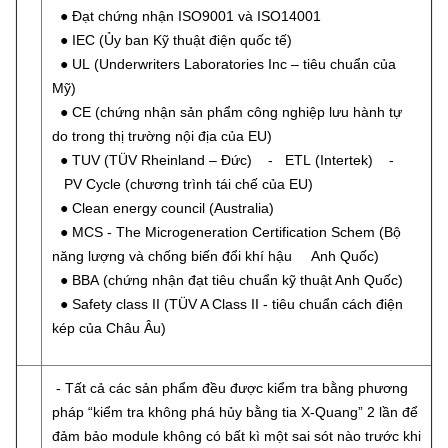
● Đạt chứng nhận ISO9001 và ISO14001
● IEC (Ủy ban Kỹ thuật điện quốc tế)
● UL (Underwriters Laboratories Inc – tiêu chuẩn của
Mỹ)
● CE (chứng nhận sản phẩm công nghiệp lưu hành tự
do trong thị trường nội địa của EU)
● TUV (TÜV Rheinland – Đức) - ETL (Intertek) -
PV Cycle (chương trình tái chế của EU)
● Clean energy council (Australia)
● MCS - The Microgeneration Certification Schem (Bộ
năng lượng và chống biến đổi khí hậu Anh Quốc)
● BBA (chứng nhận đạt tiêu chuẩn kỹ thuật Anh Quốc)
● Safety class II (TÜV A Class II - tiêu chuẩn cách điện
kép của Châu Âu)
- Tất cả các sản phẩm đều được kiểm tra bằng phương
pháp “kiểm tra không phá hủy bằng tia X-Quang” 2 lần để
đảm bảo module không có bất kì một sai sót nào trước khi