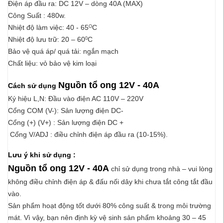
Điện áp đầu ra: DC 12V – dòng 40A (MAX)
Công Suất : 480w.
Nhiệt độ làm việc: 40 - 65
C
O
Nhiệt độ lưu trữ: 20 – 60
C
0
Bảo vệ quá áp/ quá tải: ngắn mạch
Chất liệu: vỏ bảo vệ kim loại
Nguồn tổ ong 12V - 40A
Cách sử dụng
Ký hiệu L,N: Đầu vào điện AC 110V – 220V
Cổng COM (V-): Sản lượng điện DC-
Cổng (+) (V+) : Sản lượng điện DC +
Cổng V/ADJ : điều chỉnh điện áp đầu ra (10-15%).
Lưu ý khi sử dụng :
Nguồn tổ ong 12V - 40A
chỉ sử dụng trong nhà – vui lòng
không điều chỉnh điện áp & đấu nối dây khi chưa tắt công tắt đầu
vào.
Sản phẩm hoạt động tốt dưới 80% công suất & trong môi trường
mát. Vì vậy, bạn nên định kỳ vệ sinh sản phẩm khoảng 30 – 45