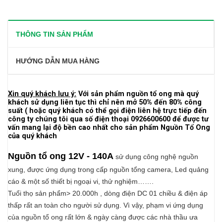
THÔNG TIN SẢN PHẨM
HƯỚNG DẪN MUA HÀNG
Xin quý khách lưu ý:
Với sản phẩm nguồn tổ ong mà quý
khách sử dụng liên tục thì chỉ nên mở 50% đến 80% công
suất ( hoặc quý khách có thể gọi điện liên hệ trực tiếp đến
công ty chúng tôi qua số điện thoại 0926600600 để được tư
vấn mang lại độ bền cao nhất cho sản phẩm Nguồn Tổ Ong
của quý khách
Nguồn tổ ong 12V
- 140A
sử dụng công nghệ nguồn
xung, được ứng dụng trong cấp nguồn tổng camera, Led quảng
cáo & một số thiết bị ngoại vi, thử nghiệm…….
Tuổi thọ sản phẩm> 20.000h , dòng điện DC 01 chiều & điện áp
thấp rất an toàn cho người sử dụng. Vì vậy, phạm vi ứng dụng
của nguồn tổ ong rất lớn & ngày càng được các nhà thầu ưa