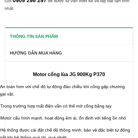
0909 296 297
Gọi
để được tư vấn thiết kế và lắp đặt tận tình
nhất
THÔNG TIN SẢN PHẨM
HƯỚNG DẪN MUA HÀNG
Motor cổng lùa JG 900Kg P370
 An toàn hơn với chế độ tự động đảo chiều khi cổng gặp chướng
gại vật,
 Trong trường hợp mất điện vẫn có thể mở cổng bằng tay.
 Motor
cấu hình mạnh,
hoạt động êm ái, ổn định với tiếng ồn nhỏ
 Hệ thống được cài đặt chế độ thông minh, bảo vệ
đặc biệt
tự động
gắt khi hệ thống quá tải, quá nhiệt