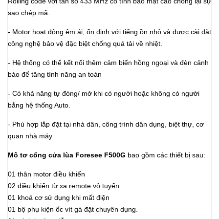
Rolling code với tần số 433 MHz có tính bảo mật cao chống lại sự
sao chép mã.
- Motor hoạt động êm ái, ổn định với tiếng ồn nhỏ và được cài đặt
công nghệ bảo vệ đặc biệt chống quá tải về nhiệt.
- Hệ thống có thể kết nối thêm cảm biến hồng ngoại và đèn cảnh
báo để tăng tính năng an toàn
- Có khả năng tự đóng/ mở khi có người hoặc không có người
bằng hệ thống Auto.
- Phù hợp lắp đặt tại nhà dân, công trình dân dụng, biệt thự, cơ
quan nhà máy
Mô tơ cổng cửa lùa Foresee F500G
bao gồm các thiết bị sau:
01 thân motor điều khiển
02 điều khiển từ xa remote vô tuyến
01 khoá cơ sử dụng khi mất điện
01 bộ phụ kiện ốc vít gá đặt chuyên dụng.