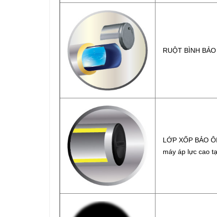
RUỘT BÌNH BẢO ÔN
LỚP XỐP BẢO ÔN: 
máy áp lực cao tạ