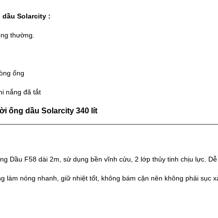
 dầu
Solarcity :
ông thường.
òng ống
i nắng đã tắt
ời
ống dầu
Solarcity 34
0 l
ít
g Dầu F58 dài 2m, sử dụng bền vĩnh cửu, 2 lớp thủy tinh chịu lực. Dễ
 làm nóng nhanh, giữ nhiệt tốt, không bám cặn nên không phải sục xả 