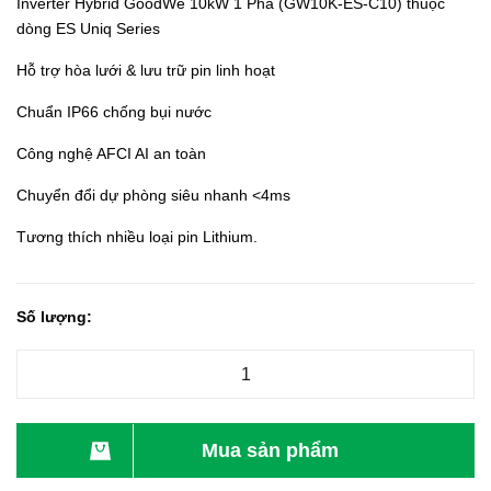
Inverter Hybrid GoodWe 10kW 1 Pha (GW10K-ES-C10) thuộc
dòng ES Uniq Series
Hỗ trợ hòa lưới & lưu trữ pin linh hoạt
Chuẩn IP66 chống bụi nước
Công nghệ AFCI AI an toàn
Chuyển đổi dự phòng siêu nhanh <4ms
Tương thích nhiều loại pin Lithium.
Số lượng:
Mua sản phẩm