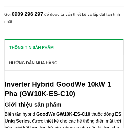
0909 296 297
Gọi
để được tư vấn thiết kế và lắp đặt tận tình
nhất
THÔNG TIN SẢN PHẨM
HƯỚNG DẪN MUA HÀNG
Inverter Hybrid GoodWe 10kW 1
Pha (
GW10K-ES-C10
)
Giới thiệu sản phẩm
Biến tần hybrid
GoodWe GW10K-ES-C10
thuộc dòng
ES
Uniq Series
, được thiết kế cho các hệ thống điện mặt trời
hòa lưới kết hợp lưu trữ pin, phục vụ nhu cầu tải lớn cho