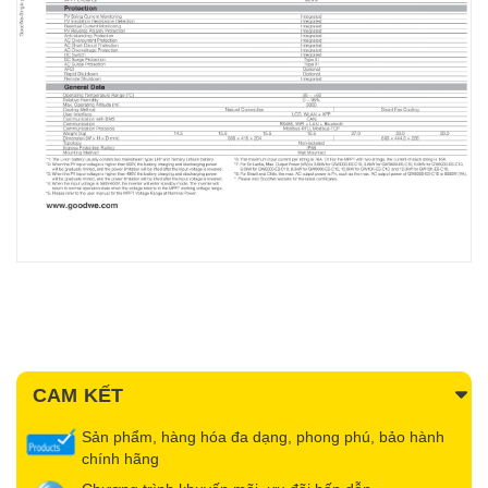
CAM KẾT
Sản phẩm, hàng hóa đa dạng, phong phú, bảo hành
chính hãng