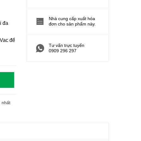
Nhà cung cấp xuất hóa
i đa
đơn cho sản phẩm này.
0Vac để
Tư vấn trực tuyến
0909 296 297
h nhất