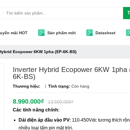
T
uyến mãi HOT
Sản phẩm mới
Datasheet
 Hybrid Ecopower 6KW 1pha (EP-6K-BS)
Inverter Hybrid Ecopower 6KW 1pha 
6K-BS)
|
Thương hiệu:
Tình trạng:
Còn hàng
8.990.000₫
13.500.000₫
Các tính năng chính:
Dải điện áp đầu vào PV:
110-450Vdc tương thích rộn
nhiều loại tấm pin mặt trời.