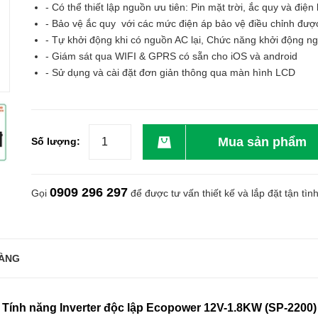
- Có thể thiết lập nguồn ưu tiên: Pin mặt trời, ắc quy và điện 
- Bảo vệ ắc quy với các mức điện áp bảo vệ điều chỉnh đượ
- Tự khởi động khi có nguồn AC lại, Chức năng khởi động ng
- Giám sát qua WIFI & GPRS có sẵn cho iOS và android
- Sử dụng và cài đặt đơn giản thông qua màn hình LCD
Mua sản phẩm
Số lượng:
0909 296 297
Gọi
để được tư vấn thiết kế và lắp đặt tận tìn
ÀNG
Tính năng
Inverter độc lập Ecopower 12V-1.8KW (SP-2200)