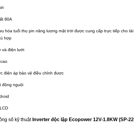
ới
ất 80A
u hóa tuổi thọ pin năng lượng mặt trời được cung cấp trực tiếp cho tải
hù hợp
y và điện lưới
 cao.
ức điện áp bảo vệ điều chỉnh được
i động nguội
droid
h LCD
ông số kỹ thuật
Inverter độc lập Ecopower 12V-1.8KW (SP-22