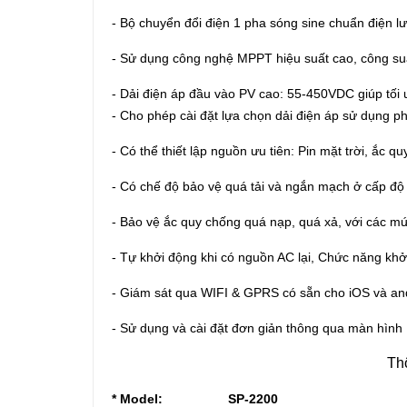
- Bộ chuyển đổi điện 1 pha sóng sine chuẩn điện lư
- Sử dụng công nghệ MPPT hiệu suất cao, công su
- Dải điện áp đầu vào PV cao: 55-450VDC giúp tối ư
- Cho phép cài đặt lựa chọn dải điện áp sử dụng p
- Có thể thiết lập nguồn ưu tiên: Pin mặt trời, ắc qu
- Có chế độ bảo vệ quá tải và ngắn mạch ở cấp độ
- Bảo vệ ắc quy chống quá nạp, quá xả, với các m
- Tự khởi động khi có nguồn AC lại, Chức năng khở
- Giám sát qua WIFI & GPRS có sẵn cho iOS và an
- Sử dụng và cài đặt đơn giản thông qua màn hìn
Th
* Model:
SP-2200