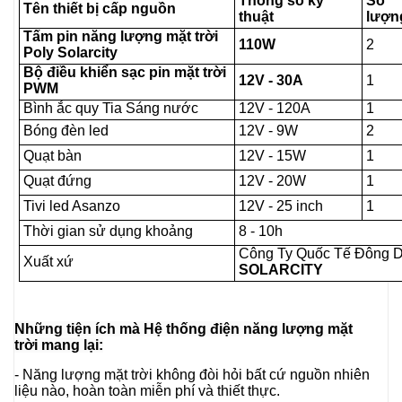
Thông số kỹ
Số
Tên thiết bị cấp nguồn
thuật
lượn
Tấm pin năng lượng mặt trời
110W
2
Poly Solarcity
Bộ điều khiển sạc pin mặt trời
12V - 30A
1
PWM
Bình ắc quy Tia Sáng nước
12V - 120A
1
Bóng đèn led
12V - 9W
2
Quạt bàn
12V - 15W
1
Quạt đứng
12V - 20W
1
Tivi led Asanzo
12V - 25 inch
1
Thời gian sử dụng khoảng
8 - 10h
Công Ty Quốc Tế Đông 
Xuất xứ
SOLARCITY
Những tiện ích mà Hệ thống điện năng lượng mặt
trời mang lại:
- Năng lượng mặt trời không đòi hỏi bất cứ nguồn nhiên
liệu nào, hoàn toàn miễn phí và thiết thực.