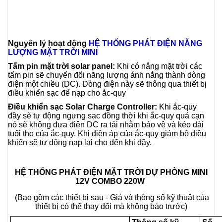
Nguyên lý hoạt động
HỆ THỐNG PHÁT ĐIỆN NĂNG
LƯỢNG MẶT TRỜI MINI
Tấm pin mặt trời solar panel:
Khi có nắng mặt trời các
tấm pin sẽ chuyển đổi năng lượng ánh nắng thành dòng
điện một chiều (DC). Dòng điện này sẽ thông qua thiết bị
điều khiển sạc để nạp cho ắc-quy
Điều khiển sạc Solar Charge Controller:
Khi ắc-quy
đầy sẽ tự động ngưng sạc đồng thời khi ắc-quy quá cạn
nó sẽ không đưa điện DC ra tải nhằm bảo vệ và kéo dài
tuổi thọ của ắc-quy. Khi điện áp của ắc-quy giảm bộ điều
khiển sẽ tự động nạp lại cho đến khi đầy.
HỆ THỐNG PHÁT ĐIỆN MẶT TRỜI DỰ PHÒNG MINI
12V COMBO 220W
(Bao gồm các thiết bị sau - Giá và thông số kỹ thuật của
thiết bị có thể thay đổi mà không báo trước)