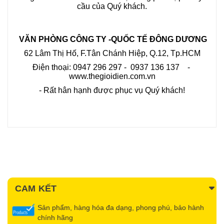
cầu của Quý khách.
VĂN PHÒNG CÔNG TY -QUỐC TẾ ĐÔNG DƯƠNG
62 Lâm Thị Hố, F.Tân Chánh Hiệp, Q.12, Tp.HCM
Điện thoại: 0947 296 297 - 0937 136 137 -
www.thegioidien.com.vn
- Rất hân hạnh được phục vụ Quý khách!
CAM KẾT
Sản phẩm, hàng hóa đa dạng, phong phú, bảo hành
chính hãng