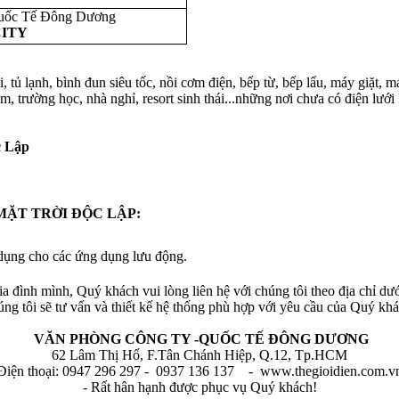
uốc Tế Đông Dương
ITY
vi, tủ lạnh, bình đun siêu tốc, nồi cơm điện, bếp từ, bếp lẩu, máy giặt
lâm, trường học, nhà nghỉ, resort sinh thái...những nơi chưa có điện lưới
c Lập
MẶT TRỜI
ĐỘC LẬP:
dụng cho các ứng dụng lưu động.
a đình mình, Quý khách vui lòng liên hệ với chúng tôi theo địa chỉ dưới
úng tôi sẽ tư vấn và thiết kế hệ thống phù hợp với yêu cầu của Quý khá
VĂN PHÒNG CÔNG TY -QUỐC TẾ ĐÔNG DƯƠNG
62 Lâm Thị Hố, F.Tân Chánh Hiệp, Q.12, Tp.HCM
Điện thoại: 0947 296 297 - 0937 136 137 - www.thegioidien.com.v
- Rất hân hạnh được phục vụ Quý khách!