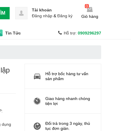
0
Tài khoản
ÌM
Đăng nhập
&
Đăng ký
Giỏ hàng
Tin Tức
Hỗ trợ:
0909296297
lập
Hỗ trợ bốc hàng tư vấn
sản phẩm
Giao hàng nhanh chóng
tiện lợi
P:
Đổi trả trong 3 ngày, thủ
g dụng
tục đơn giản.