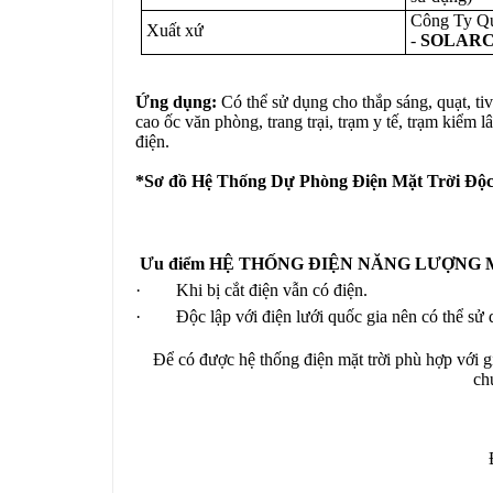
Công Ty Q
Xuất xứ
-
SOLARC
Ứng dụng:
Có thể sử dụng cho thắp sáng, quạt, ti
cao ốc văn phòng,
trang trại, trạm y tế, trạm kiểm 
điện.
*Sơ đồ Hệ Thống Dự Phòng Điện Mặt Trời Độ
Ưu điểm
HỆ THỐNG ĐIỆN NĂNG LƯỢNG 
· Khi bị cắt điện vẫn có điện.
· Độc lập với điện lưới quốc gia nên có thể sử 
Để có được hệ thống điện mặt trời phù hợp với gi
ch