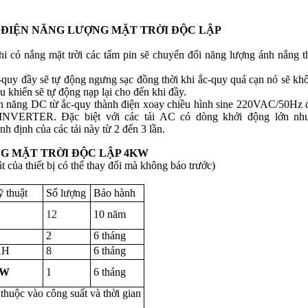
 ĐIỆN NĂNG LƯỢNG MẶT TRỜI ĐỘC LẬP
i có nắng mặt trời các tấm pin sẽ chuyển đổi năng lượng ánh nắng 
quy đầy sẽ tự động ngưng sạc đồng thời khi ắc-quy quá cạn nó sẽ khô
u khiển sẽ tự động nạp lại cho đến khi đầy.
n năng DC từ ắc-quy thành điện xoay chiều hình sine 220VAC/50Hz để
INVERTER. Đặc biệt với các tải AC có dòng khởi động lớn như 
h định của các tải này từ 2 đến 3 lần.
G MẶT TRỜI ĐỘC LẬP 4KW
t của thiết bị có thể thay đổi mà không báo trước)
 thuật
Số lượng
Bảo hành
12
10 năm
2
6 tháng
AH
8
6 tháng
0W
1
6 tháng
 thuộc vào công suất và thời gian