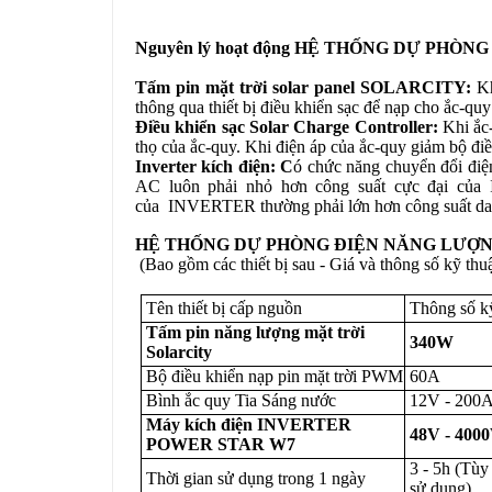
Nguyên lý hoạt động
HỆ THỐNG DỰ PHÒNG
Tấm pin mặt trời solar panel SOLARCITY:
Kh
thông qua thiết bị điều khiển sạc để nạp cho ắc-quy
Điều khiển sạc Solar Charge Controller:
Khi ắc-
thọ của ắc-quy. Khi điện áp của ắc-quy giảm bộ điề
Inverter kích điện: C
ó chức năng chuyển đổi điệ
AC luôn phải nhỏ hơn công suất cực đại của 
của
INVERTER
thường phải lớn hơn công suất dan
HỆ THỐNG DỰ PHÒNG ĐIỆN NĂNG LƯỢN
(Bao gồm các thiết bị sau - Giá và thông số kỹ thuậ
Tên thiết bị cấp nguồn
Thông số kỹ
Tấm pin năng lượng mặt trời
340W
Solarcity
Bộ điều khiển nạp pin mặt trời PWM
60A
Bình ắc quy Tia Sáng nước
12V - 200
Máy kích điện INVERTER
48V - 400
POWER STAR W7
3 - 5h (Tùy
Thời gian sử dụng trong 1 ngày
sử dụng)