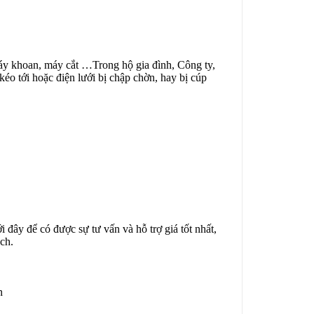
, máy khoan, máy cắt …Trong h
ộ gia đình,
Công ty,
 kéo tới hoặc điện lưới bị chập chờn, hay bị cúp
 đây để có được sự tư vấn và hỗ trợ giá tốt nhất,
ch.
n