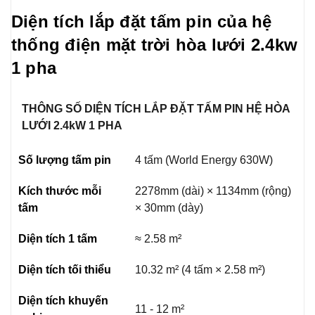
Diện tích lắp đặt tấm pin của hệ
thống điện mặt trời hòa lưới 2.4kw
1 pha
THÔNG SỐ DIỆN TÍCH LẮP ĐẶT TẤM PIN HỆ HÒA
LƯỚI 2.4kW 1 PHA
Số lượng tấm pin
4 tấm (World Energy 630W)
Kích thước mỗi
2278mm (dài) × 1134mm (rộng)
tấm
× 30mm (dày)
Diện tích 1 tấm
≈ 2.58 m²
Diện tích tối thiểu
10.32 m² (4 tấm × 2.58 m²)
Diện tích khuyến
11 - 12 m²