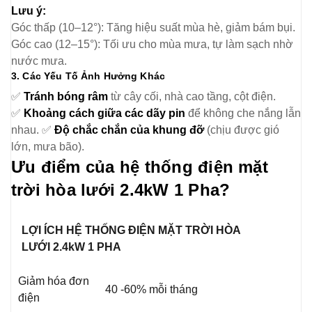
Lưu ý:
Góc thấp (10–12°): Tăng hiệu suất mùa hè, giảm bám bụi.
Góc cao (12–15°): Tối ưu cho mùa mưa, tự làm sạch nhờ
nước mưa.
3. Các Yếu Tố Ảnh Hưởng Khác
✅
Tránh bóng râm
từ cây cối, nhà cao tầng, cột điện.
✅
Khoảng cách giữa các dãy pin
để không che nắng lẫn
nhau. ✅
Độ chắc chắn của khung đỡ
(chịu được gió
lớn, mưa bão).
Ưu điểm của hệ thống điện mặt
trời hòa lưới 2.4kW 1 Pha?
LỢI ÍCH HỆ THỐNG ĐIỆN MẶT TRỜI HÒA
LƯỚI 2.4kW 1 PHA
Giảm hóa đơn
40 -60% mỗi tháng
điện