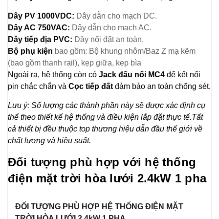
Dây PV 1000VDC:
Dây dẫn cho mạch DC.
Dây AC 750VAC:
Dây dẫn cho mạch AC.
Dây tiếp địa PVC:
Dây nối đất an toàn.
Bộ phụ kiện
bao gồm: Bộ khung nhôm/Baz Z mạ kẽm
(bao gồm thanh rail), kẹp giữa, kẹp bìa
Ngoài ra, hệ thống còn có
Jack đấu nối MC4
để kết nối
pin chắc chắn và
Cọc tiếp đất
đảm bảo an toàn chống sét.
Lưu ý: Số lượng các thành phần này sẽ được xác định cụ
thể theo thiết kế hệ thống và điều kiện lắp đặt thực tế.Tất
cả thiết bị đều thuộc top thương hiệu dẫn đầu thế giới về
chất lượng và hiệu suất.
Đối tượng phù hợp với hệ thống
điện mặt trời hòa lưới 2.4kW 1 pha
ĐỐI TƯỢNG PHÙ HỢP HỆ THỐNG ĐIỆN MẶT
TRỜI HÒA LƯỚI 2.4kW 1 PHA