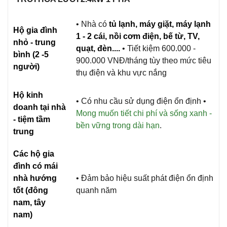
• Nhà có
tủ lạnh, máy giặt, máy lạnh
Hộ gia đình
1 - 2 cái, nồi cơm điện, bế từ, TV,
nhỏ - trung
quạt, đèn....
•
Tiết kiệm 600.000 -
bình (2 -5
900.000 VNĐ/tháng
tùy theo mức tiêu
người)
thụ điện và khu vực nắng
Hộ kinh
• Có nhu cầu sử dụng điện ổn định •
doanh tại nhà
Mong muốn tiết chi phí và sống xanh -
- tiệm tầm
bền vững trong dài hạn
.
trung
Các hộ gia
đình có mái
nhà hướng
• Đảm bảo hiệu suất phát điện ổn định
tốt (đông
quanh năm
nam, tây
nam)