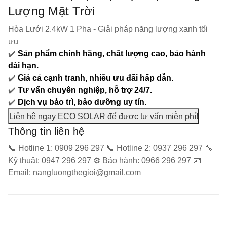
Lượng Mặt Trời
Hòa Lưới 2.4kW 1 Pha - Giải pháp năng lượng xanh tối
ưu
✔️
Sản phẩm chính hãng, chất lượng cao, bảo hành
dài hạn.
✔️
Giá cả cạnh tranh, nhiều ưu đãi hấp dẫn.
✔️
Tư vấn chuyên nghiệp, hỗ trợ 24/7.
✔️
Dịch vụ bảo trì, bảo dưỡng uy tín.
Liên hệ ngay ECO SOLAR để được tư vấn miễn phí!
Thông tin liên hệ
📞
Hotline 1: 0909 296 297
📞
Hotline 2: 0937 296 297
🔧
Kỹ thuật: 0947 296 297
⚙️
Bảo hành: 0966 296 297
📧
Email: nangluongthegioi@gmail.com