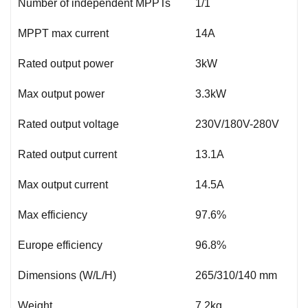
Number of independent MPPTs
1/1
MPPT max current
14A
Rated output power
3kW
Max output power
3.3kW
Rated output voltage
230V/180V-280V
Rated output current
13.1A
Max output current
14.5A
Max efficiency
97.6%
Europe efficiency
96.8%
Dimensions (W/L/H)
265/310/140 mm
Weight
7.2kg