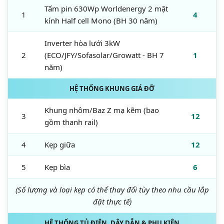
Tấm pin 630Wp Worldenergy 2 mặt
1
4
kính Half cell Mono (BH 30 năm)
Inverter hòa lưới 3kW
2
(ECO/JFY/Sofasolar/Growatt - BH 7
1
năm)
HỆ THỐNG KHUNG GIÁ ĐỠ
Khung nhôm/Baz Z mạ kẽm (bao
3
12
gồm thanh rail)
4
Kẹp giữa
12
5
Kẹp bìa
6
(Số lượng và loại kẹp có thể thay đổi tùy theo nhu cầu lắp
đặt thực tế)
HỆ THỐNG TỦ ĐIỆN, DÂY DẪN & PHỤ KIỆN