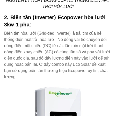
NGUYÊN LÝ HOẠT ĐỘNG CỦA HỆ THỐNG ĐIỆN MẶT
TRỜI HÒA LƯỚI
2. Biến tần (Inverter) Ecopower hòa lưới
3kw 1 pha:
Biến tần hòa lưới (Grid-tied Inverter) là trái tim của hệ
thống điện mặt trời hòa lưới. Nó đóng vai trò chuyển đổi
dòng điện một chiều (DC) từ các tấm pin mặt trời thành
dòng điện xoay chiều (AC) có cùng tần số và pha với lưới
điện quốc gia, sau đó đẩy lượng điện này vào lưới để sử
dụng hoặc bán lại. Ở đây combo này Eco Solar đề xuất
bạn sử dụng biến tần thương hiệu Ecopower uy tín, chất
lượng.