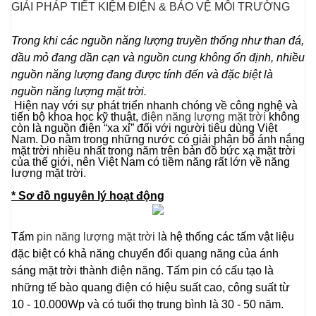
GIẢI PHÁP TIẾT KIỆM ĐIỆN & BẢO VỆ MÔI TRƯỜNG
Trong khi các nguồn năng lượng truyền thống như than đá,
dầu mỏ đang dần cạn và nguồn cung không ổn định, nhiều
nguồn năng lượng đang được tính đến và đặc biệt là
nguồn năng lượng mặt trời.
Hiện nay với sự phát triển nhanh chóng về công nghệ và
tiến bộ khoa học kỹ thuật,
điện năng lượng mặt trời
không
còn là nguồn điện “xa xỉ” đối với người tiêu dùng Việt
Nam. Do nằm trong những nước có giải phân bổ ánh nắng
mặt trời nhiều nhất trong năm trên bản đồ bức xạ mặt trời
của thế giới, nên Việt Nam có tiềm năng rất lớn về năng
lượng mặt trời.
* Sơ đồ nguyên lý hoạt động
Tấm
pin năng lượng mặt trời
là hệ thống các tấm vật liệu
đặc biệt có khả năng chuyển đổi quang năng của ánh
sáng mặt trời thành điện năng. Tấm pin có cấu tạo là
những tế bào quang điện có hiệu suất cao, công suất từ
10 - 10.000Wp và có tuổi thọ trung bình là 30 - 50 năm.