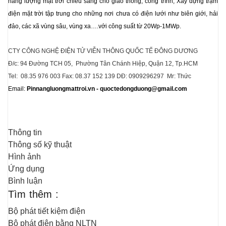
năng lượng mặt trời chiếu sáng cho giao thông, công trình, Xây dựng trạm
điện mặt trời tập trung cho những nơi chưa có điện lưới như biên giới, hải
đảo, các xã vùng sâu, vùng xa….với công suất từ 20Wp-1MWp.
CTY CÔNG NGHỆ ĐIỆN TỬ VIỄN THÔNG QUỐC TẾ ĐÔNG DƯƠNG
Đ/c: 94 Đường TCH 05, Phường Tân Chánh Hiệp, Quận 12, Tp.HCM
Tel: 08.35 976 003 Fax: 08.37 152 139 DĐ: 0909296297 Mr: Thức
Email:
Pinnangluongmattroi.vn - quoctedongduong@gmail.com
Thông tin
Thông số kỹ thuật
Hình ảnh
Ứng dụng
Bình luận
Tìm thêm :
Bộ phát tiết kiệm điện
Bộ phát điện bằng NLTN