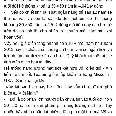
tuổi đời hệ thống khoảng 30->50 năm là 4.041 tỷ đồng.
- Nếu có chiết tính lãi suất ngân hàng thì sau 12 năm sẽ
thu hồi vốn và tiền lãi sau đó đến hết tuổi đời hệ thống
khoảng 30->50 năm là 4.5 tỷ đồng (số tiền này cao hơn ở
trên do có tính lãi cho phần lợi nhuận mỗi năm sau khi
hoàn vốn)
Vậy nếu giá điện tăng nhanh hơn 10% mỗi năm như năm
2013 này thì chắc chắn thời gian hoàn vốn sẽ ngắn hơn và
lợi nhuận thu được sẽ cao hơn. Quý khách có thể tải file
tính toán minh họa tại đây:
Hệ thống năng lượng mặt trời kết hợp với điện gió - Xin
liên hệ chi tiết. Tua-bin gió nhập khẩu từ hãng Missouri -
USA - Sản xuất tại Mỹ
Vậy tại sao hiện nay hệ thống này vẫn chưa được phổ
biến tại Việt Nam?
- Đó là do phần lớn người dân chưa tin vào tuổi đời hơn
30->50 năm của sản phẩm pin năng lượng mặt trời. Tuy
nhiên hãy nhìn nhận lại những tấm pin mặt trời mà Mỹ và