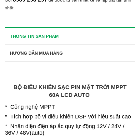
Gọi
để được tư vấn thiết kế và lắp đặt tận tình
nhất
THÔNG TIN SẢN PHẨM
HƯỚNG DẪN MUA HÀNG
BỘ ĐIỀU KHIỂN SẠC PIN MẶT TRỜI MPPT
60A LCD AUTO
* Công nghệ
MPPT
* Tích hợp bộ vi điều khiển DSP với hiệu suất cao
* Nhận diện điện áp ắc quy tự động 12V / 24V /
36V / 48V(auto)