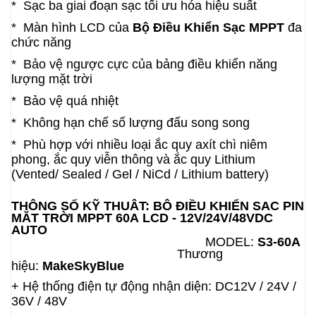
* Sạc ba giai đoạn sạc tối ưu hóa hiệu suất
* Màn hình LCD của
Bộ
Đ
i
ề
u Khiển Sạc
MPPT
đa
chức năng
* Bảo vệ ngược cực của bảng điều khiển năng
lượng mặt trời
* Bảo vệ quá nhiệt
*
Không hạn chế số lượng đấu song song
*
Ph
ù
hợp với nhi
ề
u loại ắc quy ax
í
t ch
ì
ni
ê
m
phong, ắc quy viễn th
ô
ng v
à
ắc quy Lithium
(Vented/ Sealed / Gel / NiCd / Lithium battery)
THÔNG SỐ KỸ THUẬT: BỘ ĐI
Ề
U KHIỂN SẠC PIN
MẶT TRỜI MPPT 60A
LCD
- 12V/24V/48VDC
AUTO
MODEL:
S3-60A
Thương
hiệu:
MakeSkyBlue
+ Hệ thống điện tự động nhận diện: DC12V / 24V /
36V / 48V