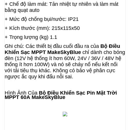
+ Chế độ làm mát: Tản nhiệt tự nhiên và làm mát
bằng quạt auto
+ Mức độ chống bụi/nước: IP21
+ Kích thước (mm): 215x115x50
+ Trọng lượng (kg) 1.1
Ghi chú: Các thiết bị đầu cuối đầu ra của
Bộ Đ
i
ề
u
Khiển Sạc MPPT
MakeSkyBlue
chỉ d
à
nh cho b
ó
ng
đ
è
n (12V hệ thống
í
t hơn 60W, 24V / 36V / 48V hệ
thống
í
t hơn 100W) v
à
n
ó
sẽ ch
á
y nổ n
ế
u k
ế
t nối
với tải ti
ê
u thụ kh
á
c. Kh
ô
ng c
ó
bảo vệ ph
â
n cực
ngược ắc quy khi đấu nỗi sai.
Hình Ảnh Của
Bộ Điều Khiển Sạc Pin Mặt Trời
MPPT 60A
MakeSkyBlue