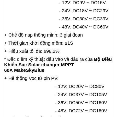
- 12V: DC9V ~ DC15V
-
24V: DC18V ~ DC29V
- 36V: DC30V ~ DC39V
- 48V: DC40V ~ DC60V
+ Chế độ nạp thông minh:
3 giai đoạn
+ Thời gian khởi động mềm: ≤1S
+ Hiệu xuât tối đa: ≥98.2%
* Đặc điểm kỹ thuật đầu vào và đầu ra của
Bộ
Đ
i
ều
Khiển Sạc Solar changer MPPT
60A
MakeSkyBlue
+ Hệ thống Voc từ pin PV:
- 12V: DC20V ~ DC80V
- 24V: DC37V ~ DC105V
- 36V: DC50V ~ DC160V
- 48V: DC72V ~ DC160V