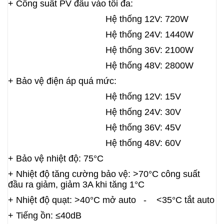
+ Công suất PV đầu vào tối đa:
Hệ thống 12V​: 720W
Hệ thống 24V: 1440W
Hệ thống 36V: 2100W
Hệ thống 48V: 2800W
+ Bảo vệ điện áp quá mức:
Hệ thống 12V: 15V
H
ệ thống 24V: 30V
Hệ thống 36V: 45V
Hệ thống 48V: 60V
+ Bảo vệ nhiệt độ: 75
°C
+ Nhiệt độ tăng cường bảo vệ: >70
°C
c
ô
ng suất
đầu ra giảm, giảm 3A khi t
ă
ng 1
°C
+ Nhiệt độ quạt: >40
°C
mở auto - <35
°C
tắt auto
+ Tiếng ồn: ≤40dB