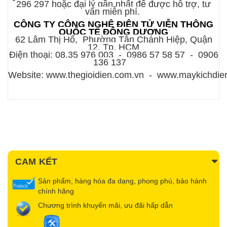
296 297 hoặc đại lý gần nhất để được hỗ trợ, tư
vấn miễn phí.
CÔNG TY CÔNG NGHỆ ĐIỆN TỬ VIỄN THÔ
NG
QUỐC T
Ế
ĐÔ
NG DƯƠNG
62 L
â
m Thị Hố, Phường T
â
n Ch
á
nh Hiệp, Quận
12, Tp. HCM
Điện thoại: 08.35 976 003 - 0986 57 58 57 - 0906
136 137
Website: www.thegioidien.com.vn - www.maykichdie
CAM KẾT
Sản phẩm, hàng hóa đa dạng, phong phú, bảo hành
chính hãng
Chương trình khuyến mãi, ưu đãi hấp dẫn