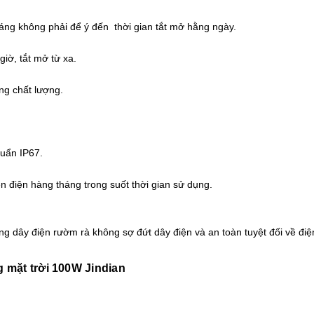
i sáng không phải để ý đến thời gian tắt mở hằng ngày.
̀, tắt mở từ xa.
ng chất lượng.
huẩn IP67.
ền điện hàng tháng trong suốt thời gian sử dụng.
g dây điện rườm rà không sợ đứt dây điện và an toàn tuyệt đối về điện
 mặt trời 100W Jindian