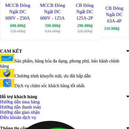
MCCB Đóng
MCCB Đóng
CB Đóng
CB Đóng
Ngắt DC
Ngắt DC
Ngắt DC
Ngắt DC
600V - 250A
600V - 125A
125A-2P
63A-4P
690.000₫
590.000₫
290.000₫
310.000₫
720.000₫
630.000₫
320.000₫
CAM KẾT
Sản phẩm, hàng hóa đa dạng, phong phú, bảo hành chính
hãng
Chương trình khuyến mãi, ưu đãi hấp dẫn
Dịch vụ chăm sóc khách hàng tốt nhất.
Hỗ trợ khách hàng
Hướng dẫn mua hàng
Hướng dẫn thanh toán
Hướng dẫn giao nhận
Điều khoản dịch vụ
Thông tin công ty