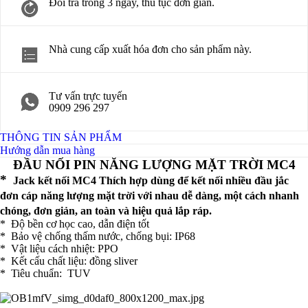
Đổi trả trong 3 ngày, thủ tục đơn giản.
Nhà cung cấp xuất hóa đơn cho sản phẩm này.
Tư vấn trực tuyến
0909 296 297
THÔNG TIN SẢN PHẨM
Hướng dẫn mua hàng
ĐẦU NỐI PIN NĂNG LƯỢNG MẶT TRỜI MC4
*
Jack kết nối MC4
Thích hợp dùng để kết nối nhiều đầu jắc
đơn cáp năng lượng mặt trời với nhau dễ dàng, một cách nhanh
chóng, đơn giản, an toàn và hiệu quả lắp ráp.
* Độ bền cơ học cao, dẫn điện tốt
* Bảo vệ chống thấm nước, chống bụi: IP68
* Vật liệu cách nhiệt: PPO
* Kết cấu chất liệu: đồng sliver
* Tiêu chuẩn: TUV