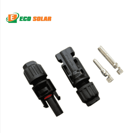
Phụ kiện pin năng lượng
Đấu nối MC4 pin mặt trời 1000V - MC4