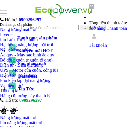
0
Hỗ trợ:
0909296297
Tổng tiền thanh toán:
Danh mục sản phẩm
Tìm
Giỏ hàng
Thanh toán
Năng lượng mặt trời
Inverter
Danh mục sản phẩm
Pin Lưu Trữ Lithium
Hệ thống năng lượng mặt trời
Tài khoản
Năng lượng gió
Khuyến mãi HOT
Ắc quy - Máy sạc bình ắc quy
Bộ đổi nguồn (nguồn tổ ong)
Sản phẩm mới
Điện tử - Điện gia dụng
UPS - Motor cửa cuốn, cổng lùa
Điện Cơ - Điện lạnh
Datasheet
Phụ kiện lắp đặt năng lượng
Vật liệu nước
Tin Tức
Thiết bị khác
Hàng cũ, trưng bày thanh lý
Hỗ trợ:
0909296297
Năng lượng mặt trời
Pin năng lượng mặt trời