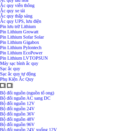
Ắc quy tàu hỏa
Ắc quy viễn thông
Ắc quy xe tải
Ắc quy thấp sáng
Ắc quy UPS, lưu điện
Pin lưu trữ Lithium
Pin Lithium Growatt
Pin Lithium Sofar Solar
Pin Lithium Gigabox
Pin Lithium Pylontech
Pin Lithium EcoPower
Pin Lithium LVTOPSUN
Máy sạc bình ắc quy
Sạc ắc quy
Sạc ắc quy tự động
Phụ Kiện Ắc Quy
Bộ đổi nguồn (nguồn tổ ong)
Bộ đổi nguồn AC sang DC
Bộ đổi nguồn 12V
Bộ đổi nguồn 24V
Bộ đổi nguồn 36V
Bộ đổi nguồn 48V
Bộ đổi nguồn 96V
Bộ đổi nguồn 24V xuống 12V