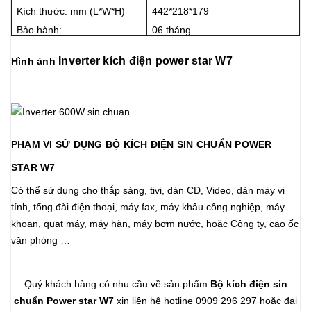
Kích thước: mm (L*W*H)
442*218*179
Bảo hành:
06 tháng
Inverter kích điện power star W7
Hình ảnh
PHẠM VI SỬ DỤNG BỘ KÍCH ĐIỆN SIN CHUẨN POWER
STAR W7
Có thể sử dụng cho thắp sáng, tivi, dàn CD, Video, dàn máy vi
tính, tổng đài điện thoại, máy fax, máy khâu công nghiệp, máy
khoan, quạt máy, máy hàn, máy bơm nước, hoặc Công ty, cao ốc
văn phòng …
Quý khách hàng có nhu cầu về sản phẩm
Bộ kích điện
si
n
chuẩn Power star W7
xin liên hệ hotline 0909 296 297 hoặc đại