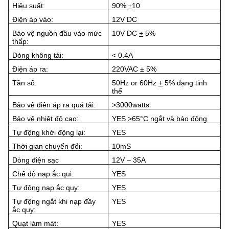
Hiệu suất:
90%
10
+
Điện áp vào:
12V DC
Bảo vệ nguồn đầu vào mức
10V DC
+
5%
thấp:
Dòng không tải:
< 0.4A
Điện áp ra:
220VAC ± 5%
Tần số:
50Hz or 60Hz
+
5%
dạng tinh
thể
Bảo vệ điện áp ra quá tải:
>3000watts
Bảo vệ nhiệt độ cao:
YES >65°C
ngắt và báo động
Tự động khởi động lại:
YES
Thời gian chuyển đổi:
10mS
Dòng điện sạc
12V – 35A
Chế độ nạp ắc qui:
YES
Tự động nạp ắc quy:
YES
Tự động ngắt khi nạp đầy
YES
ắc quy:
Quạt làm mát:
YES