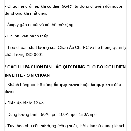
- Chức năng ổn áp khi có điện (AVR), tự động chuyển đổi nguồn
dự phòng khi mất điện.
- Ắcquy gắn ngoài và có thể mở rộng.
- Chi phí vận hành thấp.
- Tiêu chuẩn chất lượng của Châu Âu CE, FC và hệ thống quản lý
chất lượng ISO 9001.
*
CÁCH LỰA CHỌN BÌNH ẮC QUY DÙNG CHO BỘ KÍCH ĐIỆN
INVERTER SIN CHUẨN
- Khách hàng có thể dùng
ắc quy nước
hoặc
ắc quy khô
đều
được:
- Điện áp bình: 12 vol
- Dung lượng bình: 50Ampe, 100Ampe, 150Ampe…
- Tùy theo nhu cầu sử dụng (công suất, thời gian sử dụng) khách