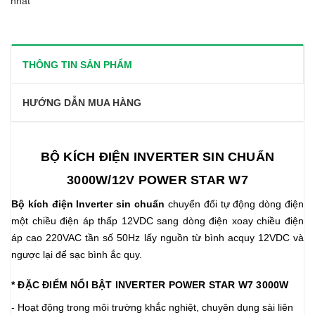
nhất
THÔNG TIN SẢN PHẨM
HƯỚNG DẪN MUA HÀNG
BỘ KÍCH ĐIỆN INVERTER SIN CHUẨN
3000W/12V POWER STAR W7
Bộ kích điện Inverter sin chuẩn
chuyển đổi tự động dòng điện
một chiều điện áp thấp 12VDC sang dòng điện xoay chiều điện
áp cao 220VAC tần số 50Hz lấy nguồn từ bình acquy 12VDC và
ngược lại để sạc bình ắc quy.
* ĐẶC ĐIỂM NỔI BẬT INVERTER POWER STAR W7 3000W
- Hoạt động trong môi trường khắc nghiệt, chuyên dụng sài liên