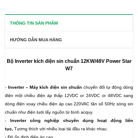
THÔNG TIN SẢN PHẨM
HƯỚNG DẪN MUA HÀNG
Bộ Inverter
kích điện
sin chuẩn 12KW/48V Power Star
W7
-
Inverter – Máy kích điện
sin chuẩn
chuyển đổi tự động dòng
điện một chiều điện áp thấp 12VDC or 24VDC or 48VDC sang
dòng điện xoay chiều điện áp cao 220VAC tần số 50Hz
sóng sin
chuẩn như điện lưới
lấy nguồn từ bình acquy.
-
Inverter công nghiệp chuyên dụng hoạt động liên
tục,
Tương thích với nhiều loại tải đầu ra khác nhau.
- Độ ổn định điện áp cao.