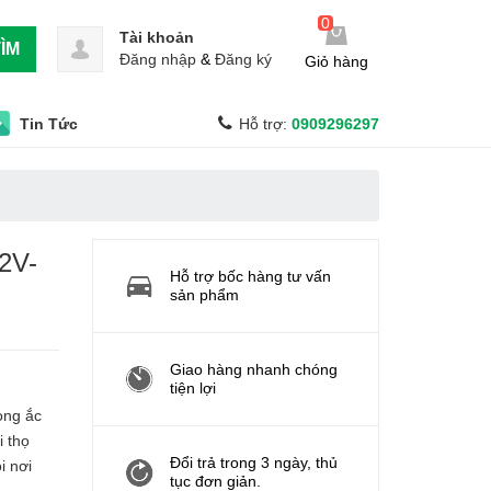
0
Tài khoản
ÌM
Đăng nhập
&
Đăng ký
Giỏ hàng
Tin Tức
Hỗ trợ:
0909296297
2V-
Hỗ trợ bốc hàng tư vấn
sản phẩm
Giao hàng nhanh chóng
tiện lợi
òng ắc
i thọ
Đổi trả trong 3 ngày, thủ
i nơi
tục đơn giản.