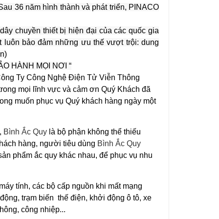
au 36 năm hình thành và phát triển, PINACO
y chuyền thiết bị hiện đại của các quốc gia
t luôn bảo đảm những ưu thế vượt trội: dung
n)
ẢO HÀNH MỌI NƠI
“
Công Ty Công Nghệ Điện Tử Viễn Thông
rong mọi lĩnh vực và cảm ơn Quý Khách đã
i mong muốn phục vụ Quý khách hàng ngày một
,
Bình Ắc Quy
là bộ phận không thể thiếu
 khách hàng, người tiêu dùng
Bình Ắc Quy
u sản phẩm ắc quy khác nhau, để phục vụ nhu
 máy tính, các bộ cấp nguồn khi mất mạng
o động, trạm biến thế điện, khởi động ô tô, xe
thông, công nhiệp...