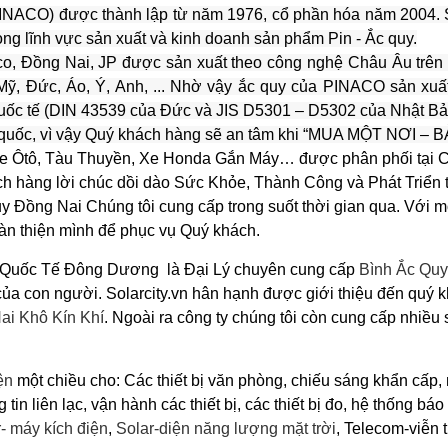
NACO) được thành lập từ năm 1976, cổ phần hóa năm 2004. S
ng lĩnh vực sản xuất và kinh doanh sản phẩm Pin - Ắc quy.
o, Đồng Nai, JP được sản xuất theo công nghệ Châu Âu trên dâ
Mỹ, Đức, Áo, Ý, Anh, ... Nhờ vậy ắc quy của PINACO sản xuấ
 quốc tế (DIN 43539 của Đức và JIS D5301 – D5302 của Nhật Bả
c, vì vậy Quý khách hàng sẽ an tâm khi “
MUA MỘT NƠI – B
 Ôtô, Tàu Thuyền, Xe Honda Gắn Máy… được phân phối tại 
hàng lời chúc dồi dào Sức Khỏe, Thành Công và Phát Triển t
uy Đồng Nai Chúng tôi cung cấp trong suốt thời gian qua. Vớ
oàn thiện mình để phục vụ Quý khách.
uốc Tế Đông Dương là Đại Lý chuyên cung cấp
Bình Ắc Quy
g của con người. Solarcity.vn hân hạnh được giới thiệu đến quý
ai Khô Kín Khí
. Ngoài ra công ty chúng tôi còn cung cấp nhiề
ện
một chiều cho: Các thiết bị văn phòng, chiếu sáng khẩn cấp,
 tin liên lạc, vận hành các thiết bị, các thiết bị đo, hệ thống bá
r- máy kích điện
,
Solar-diện năng lượng mặt trời
, Telecom-viễn 