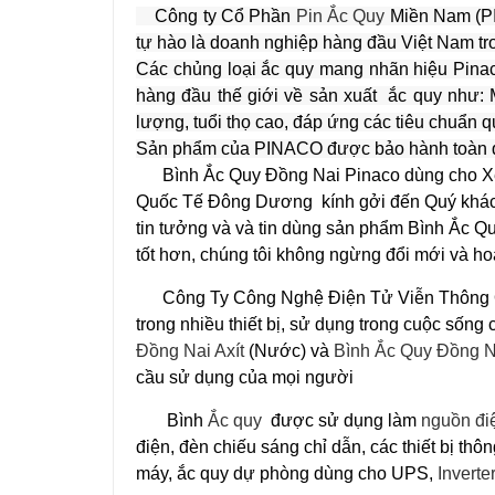
Công ty Cổ Phần
Pin Ắc Quy
Miền Nam (PI
tự hào là doanh nghiệp hàng đầu Việt Nam tro
Các chủng loại ắc quy mang nhãn hiệu Pinac
hàng đầu thế giới về sản xuất ắc quy như: 
lượng, tuổi thọ cao, đáp ứng các tiêu chuẩn
Sản phẩm của PINACO được bảo hành toàn quố
Bình Ắc Quy Đồng Nai Pinaco dùng cho Xe
Quốc Tế Đông Dương kính gởi đến Quý khách 
tin tưởng và và tin dùng sản phẩm Bình Ắc Q
tốt hơn, chúng tôi không ngừng đổi mới và h
Công Ty Công Nghệ Điện Tử Viễn Thông Q
trong nhiều thiết bị, sử dụng trong cuộc sốn
Đồng Nai Axít
(Nước) và
Bình Ắc Quy Đồng N
cầu sử dụng của mọi người
Bình
Ắc quy
được sử dụng làm
nguồn đi
điện, đèn chiếu sáng chỉ dẫn, các thiết bị thông
máy, ắc quy dự phòng dùng cho UPS,
Inverte