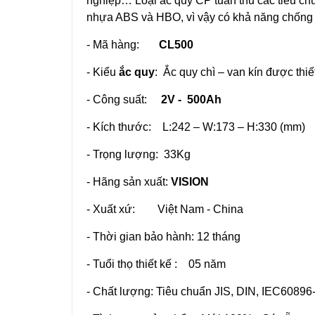
nghiệp… Loại ắc quy CP tuân thủ các tiêu ch
nhựa ABS và HBO, vì vậy có khả năng chống c
- Mã hàng:
CL500
- Kiểu
ắc quy
: Ắc quy chì – van kín được th
- Công suất:
2V - 500Ah
- Kích thước: L:242 – W:173 – H:330 (mm)
- Trọng lượng: 33Kg
- Hãng sản xuất:
VISION
- Xuất xứ: Việt Nam - China
- Thời gian bảo hành: 12 tháng
- Tuổi thọ thiết kế : 05 năm
- Chất lượng: Tiêu chuẩn JIS, DIN, IEC6089