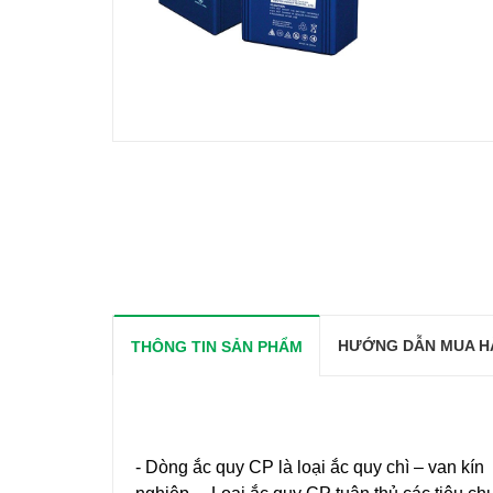
HƯỚNG DẪN MUA H
THÔNG TIN SẢN PHẨM
- Dòng ắc quy CP là loại ắc quy chì – van kí