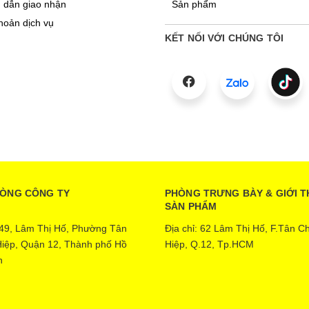
 dẫn giao nhận
Sản phẩm
hoản dịch vụ
KẾT NỐI VỚI CHÚNG TÔI
HÒNG CÔNG TY
PHÒNG TRƯNG BÀY & GIỚI T
SÀN PHẨM
: 49, Lâm Thị Hố, Phường Tân
Địa chỉ: 62 Lâm Thị Hố, F.Tân C
iệp, Quận 12, Thành phố Hồ
Hiệp, Q.12, Tp.HCM
h