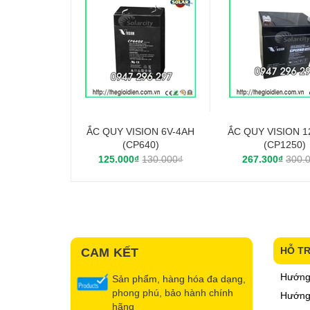
ẮC QUY VISION 6V-4AH
ẮC QUY VISION 1
(CP640)
(CP1250)
125.000₫
130.000₫
267.300₫
300.
HỖ T
CAM KẾT
Hướng
Sản phẩm, hàng hóa đa dạng,
phong phú, bảo hành chính
Hướng 
hãng