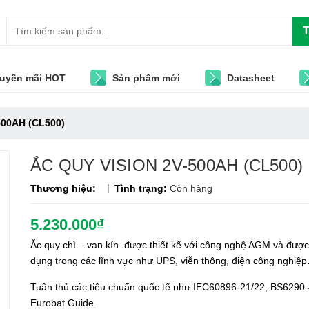
T
uyến mãi HOT
Sản phẩm mới
Datasheet
500AH (CL500)
ẮC QUY VISION 2V-500AH (CL500)
|
Thương hiệu:
Tình trạng:
Còn hàng
5.230.000₫
Ắc quy chì – van kín được thiết kế với công nghệ AGM và đượ
dụng trong các lĩnh vực như UPS, viễn thông, điện công nghiệ
Tuân thủ các tiêu chuẩn quốc tế như IEC60896-21/22, BS6290-
Eurobat Guide.