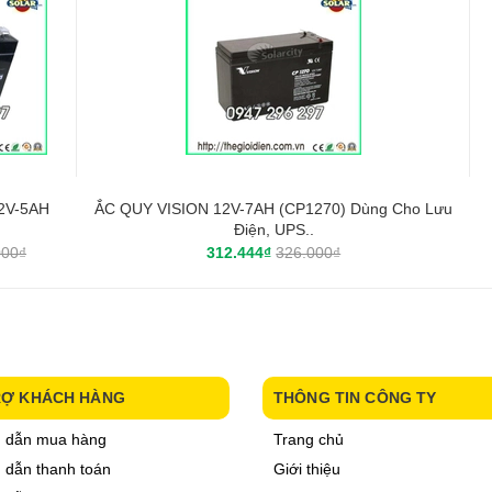
2V-5AH
ẮC QUY VISION 12V-7AH (CP1270) Dùng Cho Lưu
Điện, UPS..
000₫
312.444₫
326.000₫
RỢ KHÁCH HÀNG
THÔNG TIN CÔNG TY
 dẫn mua hàng
Trang chủ
dẫn thanh toán
Giới thiệu