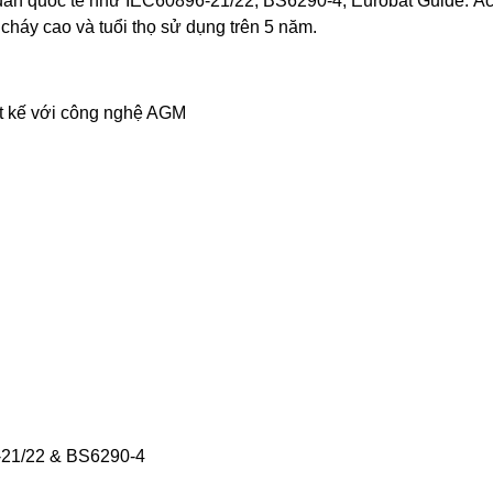
uẩn quốc tế như IEC60896-21/22, BS6290-4, Eurobat Guide. Ắc
háy cao và tuổi thọ sử dụng trên 5 năm.
iết kế với công nghệ AGM
6-21/22 & BS6290-4