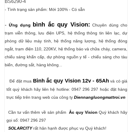
BS6290-4
- Tình trạng sản phẩm: Mới 100% - Có sẵn
bình ắc quy Vision:
-
Ứng dụng
Chuyên dùng cho
trạm viễn thông, lưu điện UPS,
h
ệ
thống thông tin liên lạc, dự
phòng dữ liệu máy tính,
hệ thống năng lượng, h
ệ thống đóng
ngắt, trạm điện 110, 220KV, h
ệ thống báo và chữa cháy, camera,
c
hiếu sáng khẩn cấp, dự phòng nguồn y tế - chiếu sáng cho tàu
biển, đường sắt, hàng không...
Bình ắc quy Vision 12v - 65Ah
Để đặt mua
và có giá
tốt quý khách hãy liên hệ hotline: 0947 296 297 hoặc đặt hàng
trực tiếp trên trang web của công ty
Diennangluongmattroi.vn
Cần tư vấn thêm về sản phẩm
Ắc quy Vision
Quý khách hãy
gọi số: 0947 296 297
SOLARCITY
rất hân hạnh được phục vụ Quý khách!