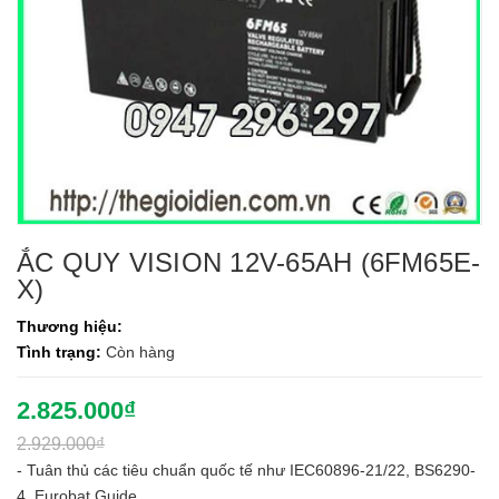
ẮC QUY VISION 12V-65AH (6FM65E-
X)
Thương hiệu:
Tình trạng:
Còn hàng
2.825.000₫
2.929.000₫
- Tuân thủ các tiêu chuẩn quốc tế như IEC60896-21/22, BS6290-
4, Eurobat Guide.