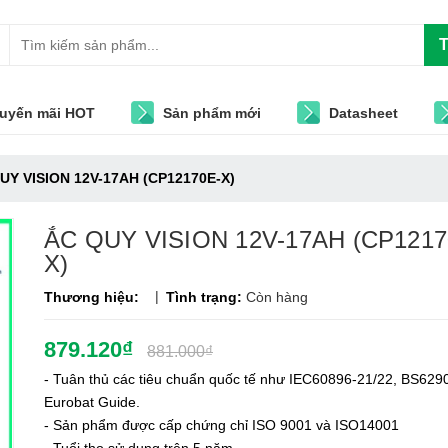
T
uyến mãi HOT
Sản phẩm mới
Datasheet
UY VISION 12V-17AH (CP12170E-X)
ẮC QUY VISION 12V-17AH (CP1217
X)
|
Thương hiệu:
Tình trạng:
Còn hàng
879.120₫
881.000₫
- Tuân thủ các tiêu chuẩn quốc tế như IEC60896-21/22, BS6290
Eurobat Guide.
- Sản phẩm được cấp chứng chỉ ISO 9001 và ISO14001