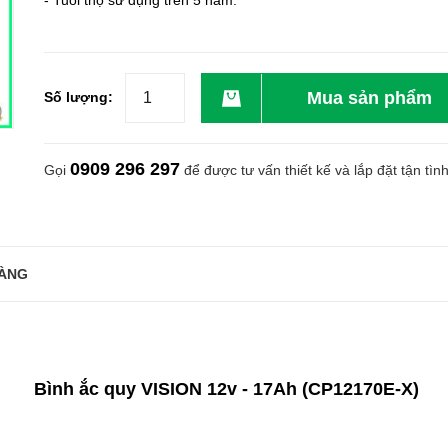
- Tuổi thọ sử dụng trên 5 năm.
Mua sản phẩm
Số lượng:
0909 296 297
Gọi
để được tư vấn thiết kế và lắp đặt tận tìn
ÀNG
Bình ắc quy VISION 12v - 17Ah (CP12170E-X)