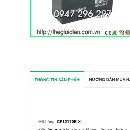
HƯỚNG DẪN MUA H
THÔNG TIN SẢN PHẨM
- Mã hàng:
CP12170E-X
- Kiểu
ắc quy
: Khô kín khí, không cần bảo dưỡng