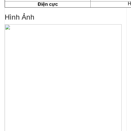
H
Điện cực
Hình Ảnh