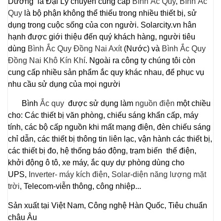
Dương là Đại Lý chuyên cung cấp
Bình Ắc Quy
,
Bình Ắc
Quy
là bộ phận không thể thiếu trong nhiều thiết bị, sử
dụng trong cuộc sống của con người. Solarcity.vn hân
hạnh được giới thiệu đến quý khách hàng, người tiêu
dùng
Bình Ắc Quy Đồng Nai Axít
(Nước) và
Bình Ắc Quy
Đồng Nai Khô Kín Khí
. Ngoài ra công ty chúng tôi còn
cung cấp nhiều sản phẩm ắc quy khác nhau, để phục vụ
nhu cầu sử dụng của mọi người
Bình
Ắc quy
được sử dụng làm
nguồn điện
một chiều
cho: Các thiết bị văn phòng, chiếu sáng khẩn cấp, máy
tính, các bộ cấp nguồn khi mất mạng điện, đèn chiếu sáng
chỉ dẫn, các thiết bị thông tin liên lạc, vận hành các thiết bị,
các thiết bị đo, hệ thống báo động, trạm biến thế điện,
khởi động ô tô, xe máy, ắc quy dự phòng dùng cho
UPS,
Inverter- máy kích điện
,
Solar-diện năng lượng mặt
trời
, Telecom-viễn thông, công nhiệp...
Sản xuất tại Việt Nam, Công nghệ Hàn Quốc, Tiêu chuẩn
châu Âu