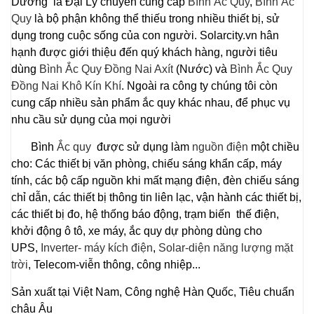
Dương là Đại Lý chuyên cung cấp
Bình Ắc Quy
,
Bình Ắc
Quy
là bộ phận không thể thiếu trong nhiều thiết bị, sử
dụng trong cuộc sống của con người. Solarcity.vn hân
hạnh được giới thiệu đến quý khách hàng, người tiêu
dùng
Bình Ắc Quy Đồng Nai Axít
(Nước) và
Bình Ắc Quy
Đồng Nai Khô Kín Khí
. Ngoài ra công ty chúng tôi còn
cung cấp nhiều sản phẩm ắc quy khác nhau, để phục vụ
nhu cầu sử dụng của mọi người
Bình
Ắc quy
được sử dụng làm
nguồn điện
một chiều
cho: Các thiết bị văn phòng, chiếu sáng khẩn cấp, máy
tính, các bộ cấp nguồn khi mất mạng điện, đèn chiếu sáng
chỉ dẫn, các thiết bị thông tin liên lạc, vận hành các thiết bị,
các thiết bị đo, hệ thống báo động, trạm biến thế điện,
khởi động ô tô, xe máy, ắc quy dự phòng dùng cho
UPS,
Inverter- máy kích điện
,
Solar-diện năng lượng mặt
trời
, Telecom-viễn thông, công nhiệp...
Sản xuất tại Việt Nam, Công nghệ Hàn Quốc, Tiêu chuẩn
châu Âu