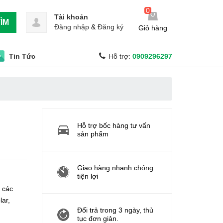
0
Tài khoản
ÌM
Đăng nhập
&
Đăng ký
Giỏ hàng
Tin Tức
Hỗ trợ:
0909296297
-
Hỗ trợ bốc hàng tư vấn
sản phẩm
Giao hàng nhanh chóng
tiện lợi
 các
lar,
Đổi trả trong 3 ngày, thủ
tục đơn giản.