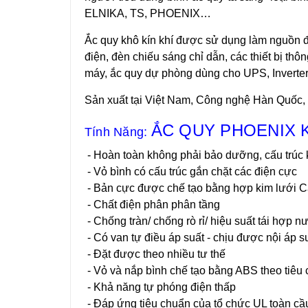
ELNIKA, TS, PHOENIX…
Ắc quy khô kín
khí được sử dụng làm
nguồn đ
điện, đèn chiếu sáng chỉ dẫn, các thiết bị thông
máy, ắc quy dự phòng dùng cho UPS,
Inverte
Sản xuất tại Việt Nam, Công nghệ Hàn Quốc,
ẮC QUY PHOENIX KÍ
Tính Năng:
- Hoàn toàn không phải bảo dưỡng, cấu trúc 
- Vỏ bình có cấu trúc gắn chặt các
điện cực
- Bản cực được chế tạo bằng hợp kim lưới C
- Chất điện phân phân tầng
- Chống tràn/ chống rò rỉ/ hiệu suất tái hợp 
- Có van tự điều áp suất - chịu được nội áp suấ
- Đặt được theo nhiều tư thế
- Vỏ và nắp bình chế tạo bằng ABS theo tiê
- Khả năng tự phóng điện thấp
- Đáp ứng tiêu chuẩn của tổ chức UL toàn cầ