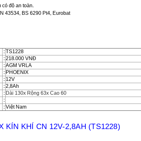
có độ an toàn.
IN 43534, BS 6290 Pt4, Eurobat
:
TS1228
:
218.000 VNĐ
:
AGM VRLA
:
PHOENIX
:
12V
:
2,8Ah
:
Dài 130x Rộng 63x Cao 60
:
:
Việt Nam
 KÍN KHÍ CN 12V-2,8AH (TS1228)