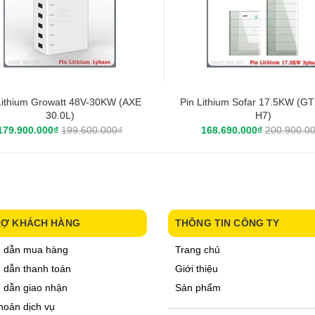
Lithium Growatt 48V-30KW (AXE
Pin Lithium Sofar 17.5KW (G
30.0L)
H7)
179.900.000₫
199.600.000₫
168.690.000₫
200.900.0
RỢ KHÁCH HÀNG
THÔNG TIN CÔNG TY
 dẫn mua hàng
Trang chủ
dẫn thanh toán
Giới thiệu
 dẫn giao nhận
Sản phẩm
hoản dịch vụ