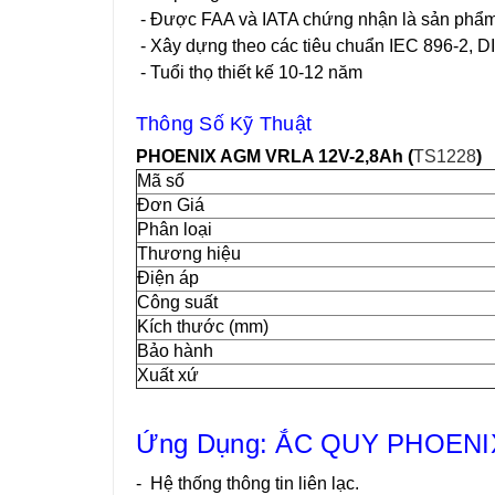
- Được FAA và IATA chứng nhận là sản phẩm 
- Xây dựng theo các tiêu chuẩn IEC 896-2, D
- Tuổi thọ thiết kế 10-12 năm
Thông Số Kỹ Thuật
PHOENIX AGM VRLA 12V-2,8Ah (
TS1228
)
Mã số
Đơn Giá
Phân loại
Thương hiệu
Điện áp
Công suất
Kích thước (mm)
Bảo hành
Xuất xứ
Ứng Dụng: ẮC QUY PHOENIX
-
Hệ thống thông tin liên lạc.