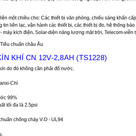
iện
một chiều cho: Các thiết bị văn phòng, chiếu sáng khẩn cấ
 tin liên lạc, vận hành các thiết bị, các thiết bị đo, hệ thống bá
r- máy kích điện
,
Solar-diện năng lượng mặt trời
, Telecom-viễn 
 Tiêu chuẩn châu Âu
N KHÍ CN 12V-2,8AH (TS1228)
kín do đó không cần phải đổ nước.
anxi-Chì
nước 99%
t tối đa là 2.5psi
u chuẩn chống cháy V.O - UL94
u.