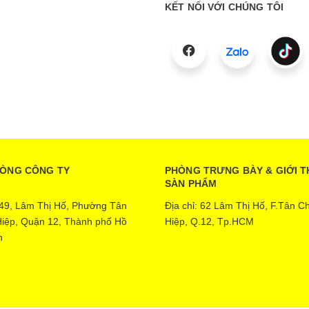
KẾT NỐI VỚI CHÚNG TÔI
HÒNG CÔNG TY
PHÒNG TRƯNG BÀY & GIỚI T
SÀN PHẨM
: 49, Lâm Thị Hố, Phường Tân
Địa chỉ: 62 Lâm Thị Hố, F.Tân C
iệp, Quận 12, Thành phố Hồ
Hiệp, Q.12, Tp.HCM
h
Ecopower | Cung cấp bởi
Sapo