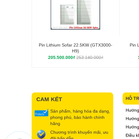
Pin Lithium Sofar 22.5KW (GTX3000-
Pin 
H9)
205.500.000₫
253.140.000₫
HỖ T
CAM KẾT
Hướng
Sản phẩm, hàng hóa đa dạng,
phong phú, bảo hành chính
Hướng 
hãng
Hướng
Chương trình khuyến mãi, ưu
Điều k
đãi hấp dẫn