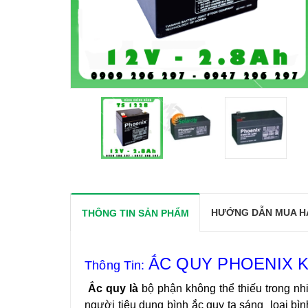
HƯỚNG DẪN MUA H
THÔNG TIN SẢN PHẨM
ẮC QUY PHOENIX KÍ
Thông Tin:
Ắc quy là
bộ phận không thể thiếu trong nh
người tiêu dung bình ắc quy ta sáng loại bìn