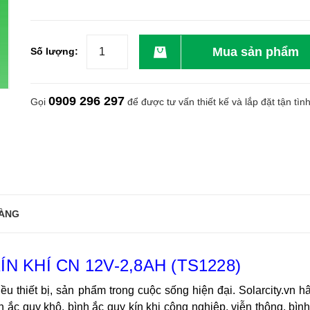
Mua sản phẩm
Số lượng:
0909 296 297
Gọi
để được tư vấn thiết kế và lắp đặt tận tìn
ÀNG
N KHÍ CN 12V-2,8AH (TS1228)
iều thiết bị, sản phẩm trong cuộc sống hiện đại. Solarcity.vn
h ắc quy khô, bình ắc quy kín khi công nghiệp, viễn thông,
bình