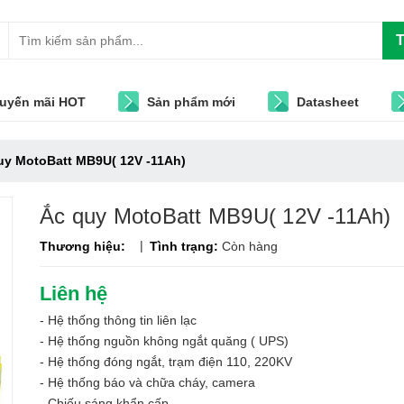
T
uyến mãi HOT
Sản phẩm mới
Datasheet
uy MotoBatt MB9U( 12V -11Ah)
Ắc quy MotoBatt MB9U( 12V -11Ah)
|
Thương hiệu:
Tình trạng:
Còn hàng
Liên hệ
- Hệ thống thông tin liên lạc
- Hệ thống nguồn không ngắt quăng ( UPS)
- Hệ thống đóng ngắt, trạm điện 110, 220KV
- Hệ thống báo và chữa cháy, camera
- Chiếu sáng khẩn cấp