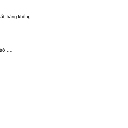
ắt, hàng không.
trời….