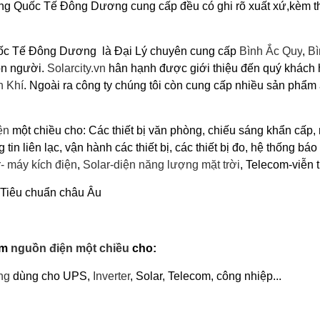
ông Quốc Tế Đông Dương
cung cấp đều có ghi rõ xuất xứ,kèm 
ốc Tế Đông Dương là Đại Lý chuyên cung cấp
Bình Ắc Quy
,
Bì
con người.
Solarcity.vn
hân hạnh được giới thiệu đến quý khách 
n Khí
. Ngoài ra công ty chúng tôi còn cung cấp nhiều sản phẩm
ện
một chiều cho: Các thiết bị văn phòng, chiếu sáng khẩn cấp,
 tin liên lạc, vận hành các thiết bị, các thiết bị đo, hệ thống bá
r- máy kích điện
,
Solar-diện năng lượng mặt trời
, Telecom-viễn 
 Tiêu chuẩn châu Âu
àm
nguồn điện một chiều
cho:
ng
dùng cho UPS,
Inverter
, Solar, Telecom, công nhiệp...