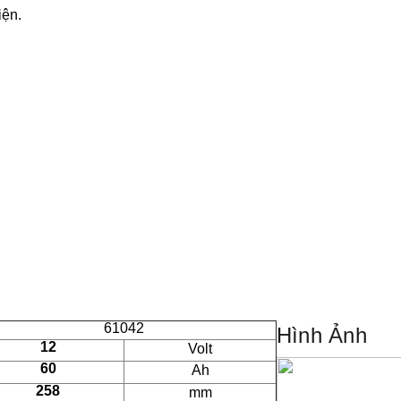
iện.
61042
Hình Ảnh
12
Volt
60
Ah
258
mm