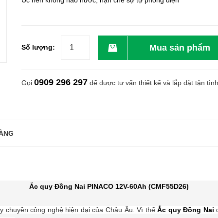
Úc nên không hao nước, hạn chế sự tự phóng điện
Mua sản phẩm
Số lượng:
0909 296 297
Gọi
để được tư vấn thiết kế và lắp đặt tận tìn
ÀNG
Ắc quy Đồng Nai PINACO 12V-60Ah (CMF55D26)
y chuyền công nghệ hiện đại của Châu Âu. Vì thế
Ắc quy Đồng Nai
đ