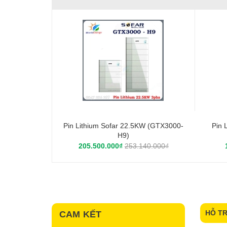
Pin Lithium Sofar 22.5KW (GTX3000-
Pin 
H9)
205.500.000₫
253.140.000₫
HỖ T
CAM KẾT