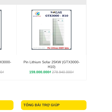
TX3000-
Pin Lithium Sofar 25KW (GTX3000-
H10)
00₫
159.000.000₫
278.940.000₫
TỔNG ĐÀI TRỢ GIÚP