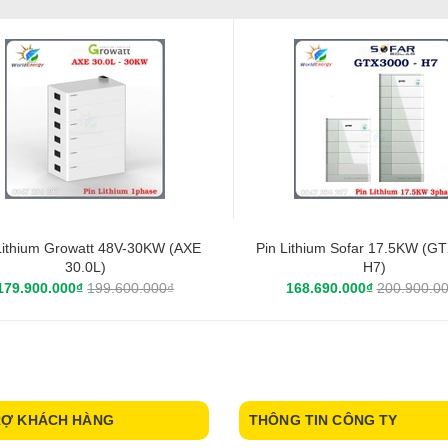
Lithium Growatt 48V-30KW (AXE
Pin Lithium Sofar 17.5KW (G
30.0L)
H7)
179.900.000₫
199.600.000₫
168.690.000₫
200.900.0
RỢ KHÁCH HÀNG
THÔNG TIN CÔNG TY