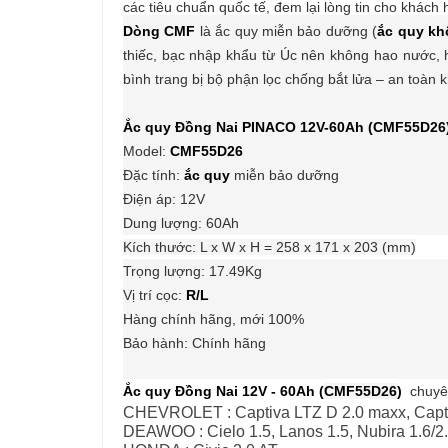
các tiêu chuẩn quốc tế, đem lại lòng tin cho khách 
Dòng CMF
là ắc quy miễn bảo dưỡng (
ắc quy khô
thiếc, bạc nhập khẩu từ Úc nên không hao nước, h
bình trang bị bộ phận lọc chống bắt lửa – an toàn k
Ắc quy Đồng Nai PINACO 12V-60Ah (
CMF55D26
Model:
CMF55D26
Đặc tính:
ắc quy
miễn bảo dưỡng
Điện áp: 12V
Dung lượng: 60Ah
Kích thước: L x W x H = 258
x 171 x 203
(mm)
Trọng lượng: 17.49Kg
Vị trí cọc:
R/L
Hàng chính hãng, mới 100%
Bảo hành: Chính hãng
Ắc quy Đồng Nai 12V - 60Ah (
CMF55D26
)
chuyê
CHEVROLET : Captiva LTZ D 2.0 maxx, Capt
DEAWOO : Cielo 1.5, Lanos 1.5, Nubira 1.6/2.