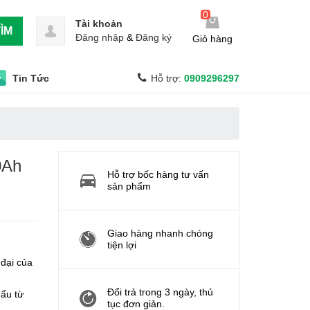
0
Tài khoản
ÌM
Đăng nhập
&
Đăng ký
Giỏ hàng
Tin Tức
Hỗ trợ:
0909296297
0Ah
Hỗ trợ bốc hàng tư vấn
sản phẩm
Giao hàng nhanh chóng
tiện lợi
đại của
Đổi trả trong 3 ngày, thủ
hẩu từ
tục đơn giản.