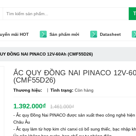
T
uyến mãi HOT
Sản phẩm mới
Datasheet
UY ĐỒNG NAI PINACO 12V-60Ah (CMF55D26)
ẮC QUY ĐỒNG NAI PINACO 12V-6
(CMF55D26)
|
Thương hiệu:
Tình trạng:
Còn hàng
1.392.000₫
1.461.000₫
- Ắc quy Đồng Nai PINACO được sản xuất theo công nghệ hiện 
Châu Âu
- Ắc quy làm từ hợp kim chì canxi có bổ sung thiếc, bạc nhập k