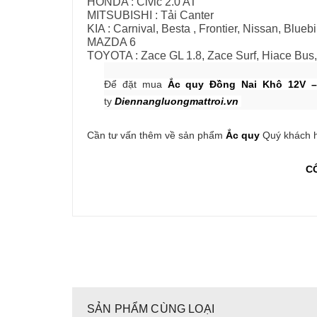
HONDA : Civic 2.0 AT
MITSUBISHI : Tải Canter
KIA : Carnival, Besta , Frontier, Nissan, Bluebi
MAZDA 6
TOYOTA : Zace GL 1.8, Zace Surf, Hiace Bus
Để đặt mua
Ắc quy Đồng Nai Khô
12V 
ty
Diennangluongmattroi.vn
Cần tư vấn thêm về sản phẩm
Ắc quy
Quý khách h
C
SẢN PHẨM CÙNG LOẠI