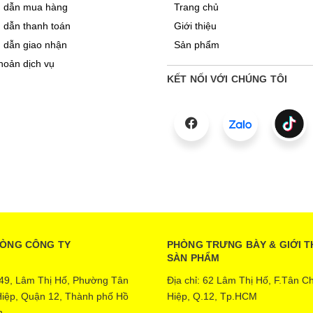
 dẫn mua hàng
Trang chủ
dẫn thanh toán
Giới thiệu
 dẫn giao nhận
Sản phẩm
hoản dịch vụ
KẾT NỐI VỚI CHÚNG TÔI
HÒNG CÔNG TY
PHÒNG TRƯNG BÀY & GIỚI T
SÀN PHẨM
: 49, Lâm Thị Hố, Phường Tân
Địa chỉ: 62 Lâm Thị Hố, F.Tân C
iệp, Quận 12, Thành phố Hồ
Hiệp, Q.12, Tp.HCM
h