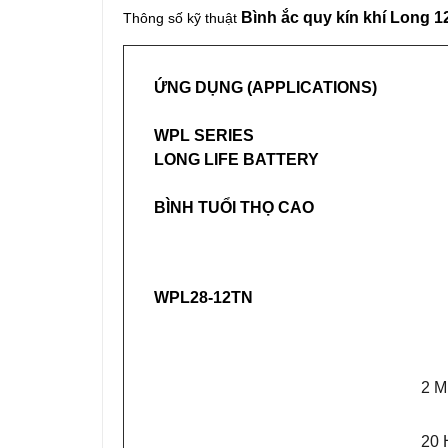
Bình ắc quy kín khí Long 
Thông số kỹ thuật
ỨNG DỤNG
(APPLICATIONS)
WPL SERIES
LONG LIFE BATTERY
BÌNH TUỔI THỌ CAO
WPL28-12TN
2 M
20 