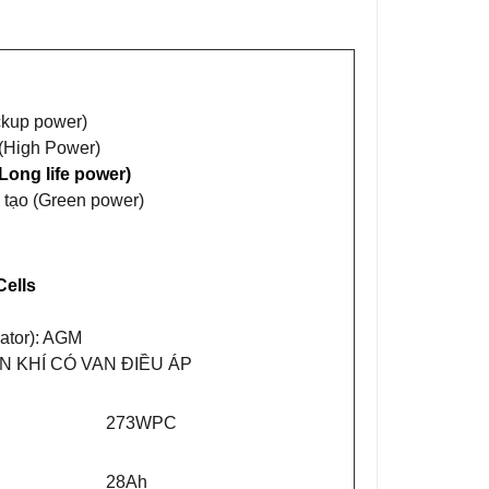
kup power)
(High Power)
Long life power)
 tạo (Green power)
Cells
ator): AGM
ÍN KHÍ CÓ VAN ĐIỀU ÁP
273WPC
28Ah