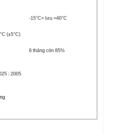
-15°C< lưu <40°C
0°C (±5°C)
6 tháng còn 85%
025 : 2005
áng