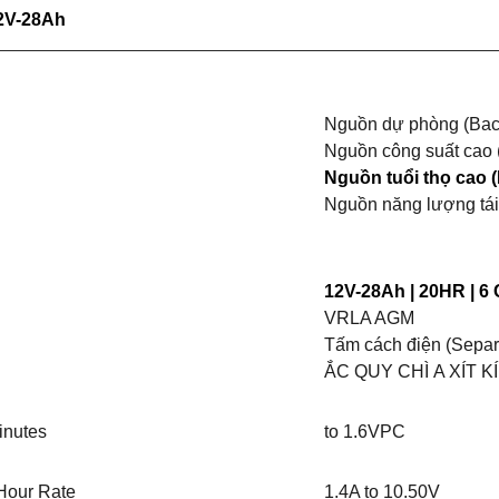
12V-28Ah
Nguồn dự phòng (Bac
Nguồn công suất cao 
Nguồn tuổi thọ cao (
Nguồn năng lượng tái
12V-28Ah | 20HR | 6 
VRLA AGM
Tấm cách điện (Separ
ẮC QUY CHÌ A XÍT K
inutes
to 1.6VPC
Hour Rate
1.4A to 10.50V