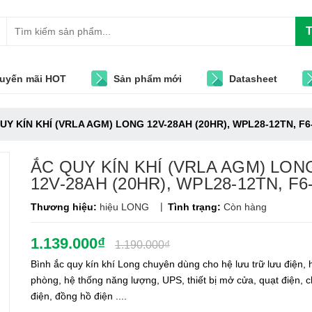
T
uyến mãi HOT
Sản phẩm mới
Datasheet
UY KÍN KHÍ (VRLA AGM) LONG 12V-28AH (20HR), WPL28-12TN, F6
ẮC QUY KÍN KHÍ (VRLA AGM) LON
12V-28AH (20HR), WPL28-12TN, F6
|
Thương hiệu:
hiệu LONG
Tình trạng:
Còn hàng
1.139.000₫
1.190.000₫
Bình ắc quy kín khí Long chuyên dùng cho hệ lưu trữ lưu điện, 
phòng, hệ thống năng lượng, UPS, thiết bị mở cửa, quạt điện, 
điện, đồng hồ điện ....