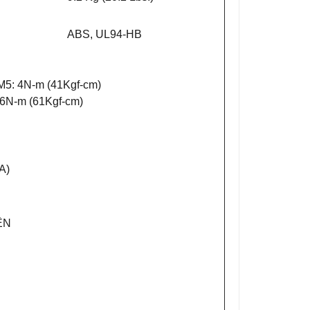
ABS, UL94-HB
 M5: 4N-m (41Kgf-cm)
: 6N-m (61Kgf-cm)
A)
ÊN