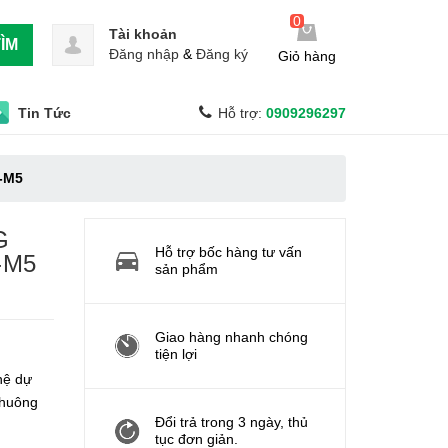
0
Tài khoản
ÌM
Đăng nhập
&
Đăng ký
Giỏ hàng
Tin Tức
Hỗ trợ:
0909296297
-M5
G
Hỗ trợ bốc hàng tư vấn
-M5
sản phẩm
Giao hàng nhanh chóng
tiện lợi
hệ dự
chuông
Đổi trả trong 3 ngày, thủ
tục đơn giản.