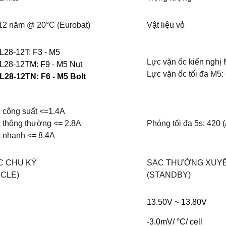
12 năm @ 20°C (Eurobat)
Vật liệu vỏ
28-12T: F3 - M5
Lực vặn ốc kiến nghị
28-12TM: F9 - M5 Nut
Lực vặn ốc tối đa M5
28-12TN: F6 - M5 Bolt
 công suất <=1.4A
 thông thường <= 2.8A
Phóng tối đa 5s: 420 (
 nhanh <= 8.4A
C CHU KỲ
SẠC THƯỜNG XUY
YCLE)
(STANDBY)
13.50V ~ 13.80V
-3.0mV/ °C/ cell