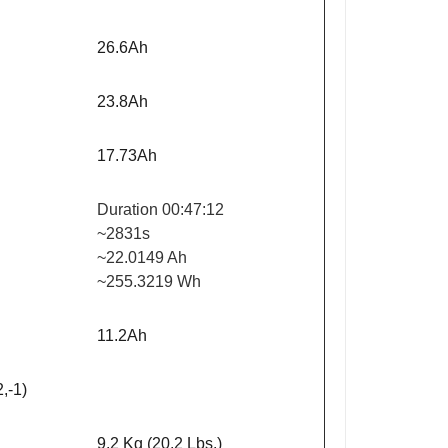
26.6Ah
23.8Ah
17.73Ah
Duration 00:47:12
~2831s
~22.0149 Ah
~255.3219 Wh
11.2Ah
,-1)
9.2 Kg (20.2 Lbs.)