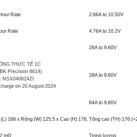
Hour Rate
2.66A to 10.50V
our Rate
4.76A to 10.2V
28A to 9.60V
ÓNG THỰC TẾ 1C
 BK Precision 8614)
28A to 9.60V
: NSX040624ZI
charge on 20 August 2024
84A to 9.60V
 (L) 166 x Rộng (W) 125.5 x Cao (H) 176, Tổng cao (TH) 176 (+2
.2 mΩ
Trọng lượng