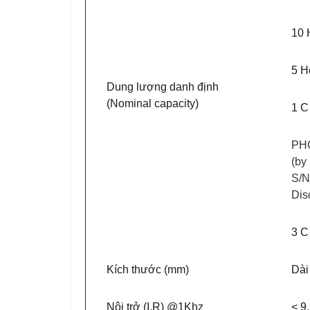
10 
5 H
Dung lượng danh định
(Nominal capacity)
1 C
PH
(by
S/N
Dis
3 C
Kích thước (mm)
Dài
Nội trở (I.R) @1Khz
< 9