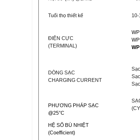
Tuổi thọ thiết kế
10-
WPL
ĐIỆN CỰC
WPL
(TERMINAL)
WPL
Sạc
DÒNG SẠC
Sạc
CHARGING CURRENT
Sạc
SẠ
PHƯƠNG PHÁP SẠC
(C
@25°C
HỆ SỐ BÙ NHIỆT
(Coefficient)