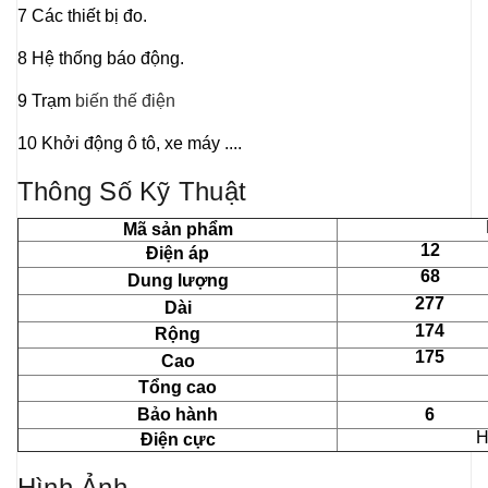
7 Các thiết bị đo.
8 Hệ thống báo động.
9 Trạm
biến thế điện
10 Khởi động ô tô, xe máy ....
Thông Số Kỹ Thuật
Mã sản phẩm
12
Điện áp
68
Dung lượng
277
Dài
174
Rộng
175
Cao
Tổng cao
Bảo hành
6
H
Điện cực
Hình Ảnh