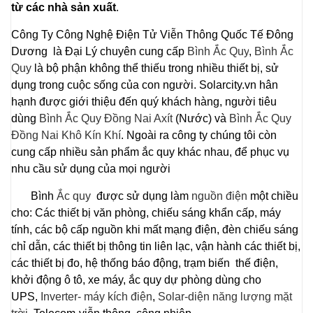
từ các nhà sản xuất
.
Công Ty Công Nghệ Điện Tử Viễn Thông Quốc Tế Đông
Dương là Đại Lý chuyên cung cấp
Bình Ắc Quy
,
Bình Ắc
Quy
là bộ phận không thể thiếu trong nhiều thiết bị, sử
dụng trong cuộc sống của con người. Solarcity.vn hân
hạnh được giới thiệu đến quý khách hàng, người tiêu
dùng
Bình Ắc Quy Đồng Nai Axít
(Nước) và
Bình Ắc Quy
Đồng Nai Khô Kín Khí
. Ngoài ra công ty chúng tôi còn
cung cấp nhiều sản phẩm ắc quy khác nhau, để phục vụ
nhu cầu sử dụng của mọi người
Bình
Ắc quy
được sử dụng làm
nguồn điện
một chiều
cho: Các thiết bị văn phòng, chiếu sáng khẩn cấp, máy
tính, các bộ cấp nguồn khi mất mạng điện, đèn chiếu sáng
chỉ dẫn, các thiết bị thông tin liên lạc, vận hành các thiết bị,
các thiết bị đo, hệ thống báo động, trạm biến thế điện,
khởi động ô tô, xe máy, ắc quy dự phòng dùng cho
UPS,
Inverter- máy kích điện
,
Solar-diện năng lượng mặt