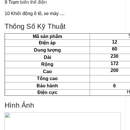
9 Trạm
biến thế điện
10 Khởi động ô tô, xe máy ....
Thông Số Kỹ Thuật
Mã sản phẩm
12
Điện áp
60
Dung lượng
230
Dài
172
Rộng
200
Cao
Tổng cao
Bảo hành
6
H
Điện cực
Hình Ảnh