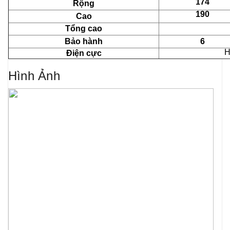
174
Rộng
190
Cao
Tổng cao
Bảo hành
6
H
Điện cực
Hình Ảnh