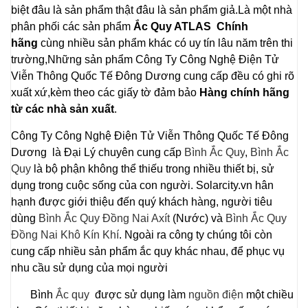
biệt đâu là sản phẩm thật đâu là sản phẩm giả.Là một nhà
phân phối các sản phẩm
Ắc Quy ATLAS Chính
hãng
cùng nhiều sản phẩm khác có uy tín lâu năm trên thi
trường,Những sản phẩm
Công Ty Công Nghệ Điện Tử
Viễn Thông Quốc Tế Đông Dương
cung cấp đều có ghi rõ
xuất xứ,kèm theo các giấy tờ đảm bảo
Hàng chính hãng
từ các nhà sản xuất
.
Công Ty Công Nghệ Điện Tử Viễn Thông Quốc Tế Đông
Dương là Đại Lý chuyên cung cấp
Bình Ắc Quy
,
Bình Ắc
Quy
là bộ phận không thể thiếu trong nhiều thiết bị, sử
dụng trong cuộc sống của con người. Solarcity.vn hân
hạnh được giới thiệu đến quý khách hàng, người tiêu
dùng
Bình Ắc Quy Đồng Nai Axít
(Nước) và
Bình Ắc Quy
Đồng Nai Khô Kín Khí
. Ngoài ra công ty chúng tôi còn
cung cấp nhiều sản phẩm ắc quy khác nhau, để phục vụ
nhu cầu sử dụng của mọi người
Bình
Ắc quy
được sử dụng làm
nguồn điện
một chiều