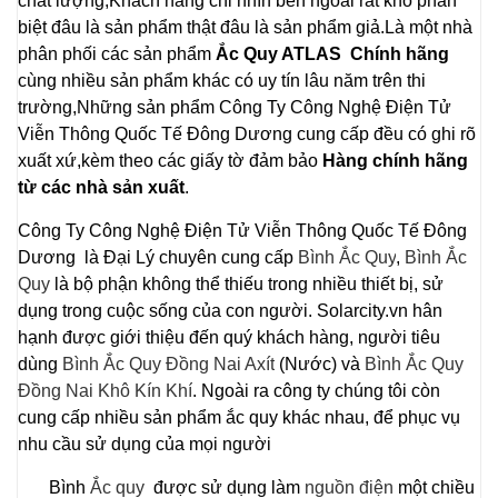
chất lượng,Khách hàng chỉ nhìn bên ngoài rất khó phân
biệt đâu là sản phẩm thật đâu là sản phẩm giả.Là một nhà
phân phối các sản phẩm
Ắc Quy ATLAS Chính hãng
cùng nhiều sản phẩm khác có uy tín lâu năm trên thi
trường,Những sản phẩm
Công Ty Công Nghệ Điện Tử
Viễn Thông Quốc Tế Đông Dương
cung cấp đều có ghi rõ
xuất xứ,kèm theo các giấy tờ đảm bảo
Hàng chính hãng
từ các nhà sản xuất
.
Công Ty Công Nghệ Điện Tử Viễn Thông Quốc Tế Đông
Dương là Đại Lý chuyên cung cấp
Bình Ắc Quy
,
Bình Ắc
Quy
là bộ phận không thể thiếu trong nhiều thiết bị, sử
dụng trong cuộc sống của con người. Solarcity.vn hân
hạnh được giới thiệu đến quý khách hàng, người tiêu
dùng
Bình Ắc Quy Đồng Nai Axít
(Nước) và
Bình Ắc Quy
Đồng Nai Khô Kín Khí
. Ngoài ra công ty chúng tôi còn
cung cấp nhiều sản phẩm ắc quy khác nhau, để phục vụ
nhu cầu sử dụng của mọi người
Bình
Ắc quy
được sử dụng làm
nguồn điện
một chiều