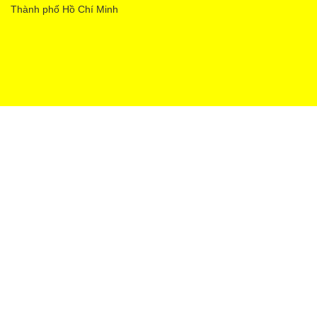
Thành phố Hồ Chí Minh
Ecopower | Cung cấp bởi
Sapo